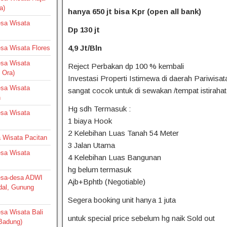
a)
hanya 650 jt bisa Kpr (open all bank)
Desa Wisata
Dp 130 jt
4,9 Jt/Bln
Desa Wisata Flores
Desa Wisata
Reject Perbakan dp 100 % kembali
 Ora)
Investasi Properti Istimewa di daerah Pariwisat
Desa Wisata
sangat cocok untuk di sewakan /tempat istirahat
h
Hg sdh Termasuk :
Desa Wisata
1 biaya Hook
2 Kelebihan Luas Tanah 54 Meter
a Wisata Pacitan
3 Jalan Utama
Desa Wisata
4 Kelebihan Luas Bangunan
hg belum termasuk
Desa-desa ADWI
Ajb+Bphtb (Negotiable)
dal, Gunung
Segera booking unit hanya 1 juta
esa Wisata Bali
untuk special price sebelum hg naik Sold out
 Badung)