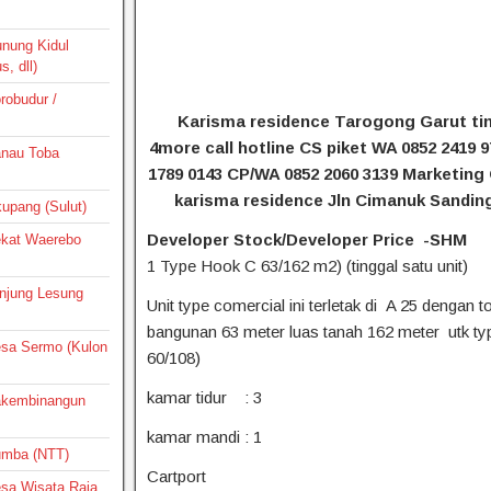
unung Kidul
, dll)
orobudur /
Karisma residence Tarogong Garut tin
4more call hotline CS piket WA 0852 2419 
Danau Toba
1789 0143 CP/WA 0852 2060 3139 Marketing
karisma residence Jln Cimanuk Sandin
ikupang (Sulut)
Developer Stock/Developer Price -SHM
Dekat Waerebo
1 Type Hook C 63/162 m2) (tinggal satu unit)
Tanjung Lesung
Unit type comercial ini terletak di A 25 dengan to
bangunan 63 meter luas tanah 162 meter utk ty
Desa Sermo (Kulon
60/108)
kamar tidur : 3
Pakembinangun
kamar mandi : 1
Sumba (NTT)
Cartport
Desa Wisata Raja