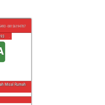
5493 -08156194707
493
.
wah Misal Rumah