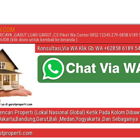
I.COM
RCAYA ,GARUT LUAR GARUT ,CS Piket Wa Center 0852 12345 279-0858 6189 
438 (klik disini untuk kembali ke beranda )
Konsultasi,Via WA Klik Gb WA +62858 6189 5
ncari Properti (Lokal Nasional Global) Ketik Pada Kolom Diba
Jakarta,Bandung,Garut,Bali ,Medan,Yogyakarta ,Dan Sebagainya
utproperti.com