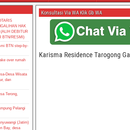
Konsultasi Via WA Klik Gb WA
OTARIS
NGALIHAN HAK
(ALIH DEBITUR
R BTN/RESMI)
smi BTN step-by-
Karisma Residence Tarogong Ga
take over rumah
Desa-Desa Wisata
ur, dan
esa Terong,
Kampung Pelangi
Banyuwangi (Jatim)
en Bay, desa