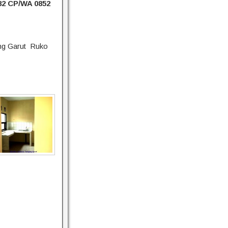
82 CP/WA 0852
ng Garut Ruko