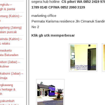
segera hub hotline
CS piket WA 0852 2419 97
engkulu –
1789 0143 CP/WA 0852 2060 3139
gh & pantai
marketing office
ontang (Kaltim) –
h
Permata Karisma residence Jln Cimanuk Sandi
No 2
agelang (Jateng)
 alam puncak
Klik gb utk memperbesar
arinda (Kaltim) –
 relaks
urwokerto
ata Baturaden
irebon (Jabar) –
kuliner
ukabumi (Jabar) –
Cimaja
Singkawang
a heritage &
eh
Payakumbuh