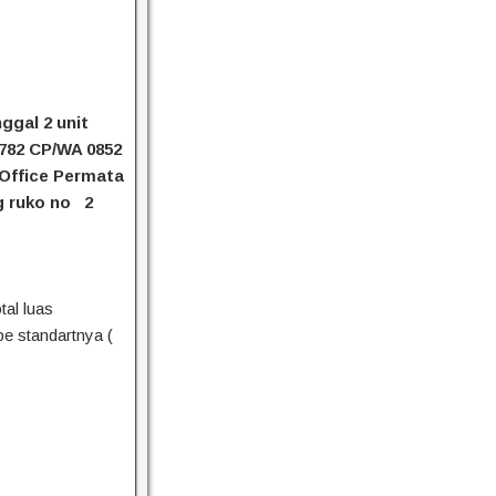
ggal 2 unit
9782 CP/WA 0852
 Office Permata
g ruko no 2
tal luas
pe standartnya (