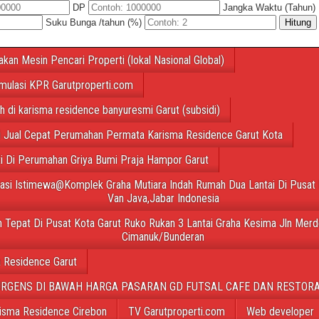
DP
Jangka Waktu (Tahun)
Suku Bunga /tahun (%)
Hitung
akan Mesin Pencari Properti (lokal Nasional Global)
mulasi KPR Garutproperti.com
ah di karisma residence banyuresmi Garut (subsidi)
 Jual Cepat Perumahan Permata Karisma Residence Garut Kota
ti Di Perumahan Griya Bumi Praja Hampor Garut
tasi Istimewa@Komplek Graha Mutiara Indah Rumah Dua Lantai Di Pusat 
Van Java,Jabar Indonesia
 Tepat Di Pusat Kota Garut Ruko Rukan 3 Lantai Graha Kesima Jln Merd
Cimanuk/Bunderan
 Residence Garut
URGENS DI BAWAH HARGA PASARAN GD FUTSAL CAFE DAN RESTORA
isma Residence Cirebon
TV Garutproperti.com
Web developer