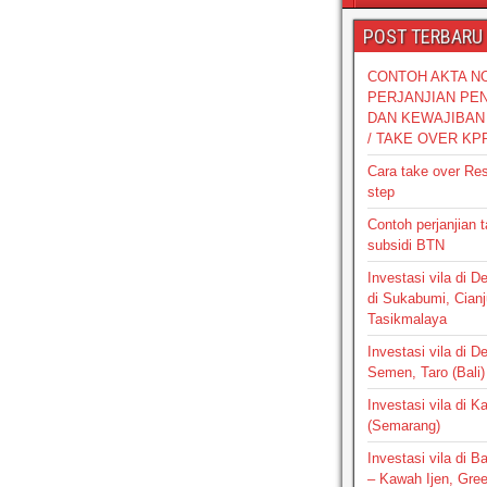
POST TERBARU
CONTOH AKTA N
PERJANJIAN PE
DAN KEWAJIBAN 
/ TAKE OVER KP
Cara take over Re
step
Contoh perjanjian 
subsidi BTN
Investasi vila di 
di Sukabumi, Cianj
Tasikmalaya
Investasi vila di D
Semen, Taro (Bali)
Investasi vila di 
(Semarang)
Investasi vila di 
– Kawah Ijen, Gre