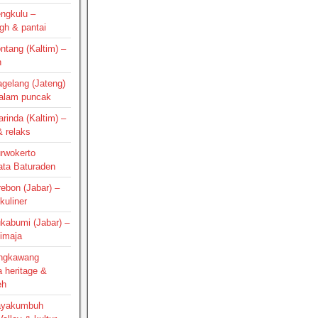
engkulu –
gh & pantai
ontang (Kaltim) –
h
agelang (Jateng)
 alam puncak
arinda (Kaltim) –
 relaks
urwokerto
ata Baturaden
irebon (Jabar) –
kuliner
ukabumi (Jabar) –
Cimaja
Singkawang
a heritage &
eh
Payakumbuh