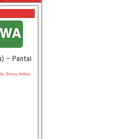
u) – Pantai
ila
,
Bonus Artikel