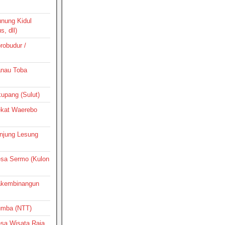
unung Kidul
, dll)
orobudur /
Danau Toba
ikupang (Sulut)
Dekat Waerebo
Tanjung Lesung
Desa Sermo (Kulon
Pakembinangun
Sumba (NTT)
Desa Wisata Raja