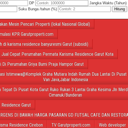
DP
Jangka Waktu (Tahun)
Suku Bunga /tahun (%)
Hitung
akan Mesin Pencari Properti (lokal Nasional Global)
mulasi KPR Garutproperti.com
ah di karisma residence banyuresmi Garut (subsidi)
 Jual Cepat Perumahan Permata Karisma Residence Garut Kota
ti Di Perumahan Griya Bumi Praja Hampor Garut
tasi Istimewa@Komplek Graha Mutiara Indah Rumah Dua Lantai Di Pusat 
Van Java,Jabar Indonesia
 Tepat Di Pusat Kota Garut Ruko Rukan 3 Lantai Graha Kesima Jln Merd
Cimanuk/Bunderan
 Residence Garut
URGENS DI BAWAH HARGA PASARAN GD FUTSAL CAFE DAN RESTORA
isma Residence Cirebon
TV Garutproperti.com
Web developer