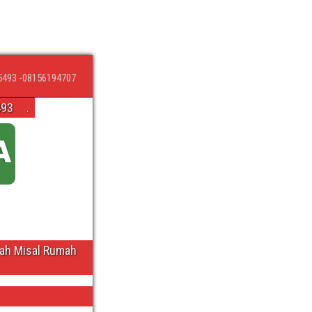
5493 -08156194707
493
.
wah Misal Rumah