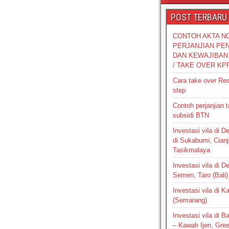
POST TERBARU
CONTOH AKTA N
PERJANJIAN PE
DAN KEWAJIBAN 
/ TAKE OVER KP
Cara take over Re
step
Contoh perjanjian 
subsidi BTN
Investasi vila di 
di Sukabumi, Cianj
Tasikmalaya
Investasi vila di D
Semen, Taro (Bali)
Investasi vila di 
(Semarang)
Investasi vila di 
– Kawah Ijen, Gre