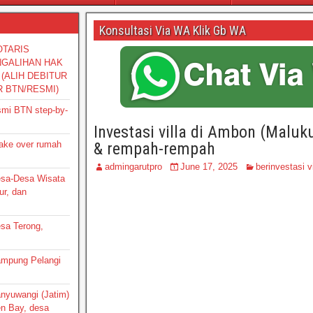
Konsultasi Via WA Klik Gb WA
OTARIS
NGALIHAN HAK
(ALIH DEBITUR
R BTN/RESMI)
smi BTN step-by-
Investasi villa di Ambon (Maluk
take over rumah
& rempah-rempah
admingarutpro
June 17, 2025
berinvestasi v
Desa-Desa Wisata
ur, dan
esa Terong,
Kampung Pelangi
Banyuwangi (Jatim)
en Bay, desa