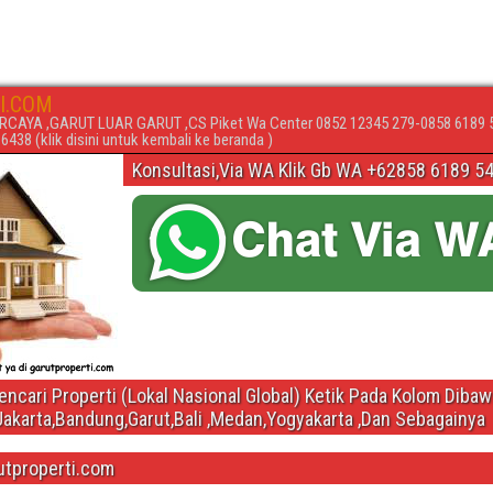
I.COM
RCAYA ,GARUT LUAR GARUT ,CS Piket Wa Center 0852 12345 279-0858 6189 
438 (klik disini untuk kembali ke beranda )
Konsultasi,Via WA Klik Gb WA +62858 6189 5
ncari Properti (Lokal Nasional Global) Ketik Pada Kolom Diba
Jakarta,Bandung,Garut,Bali ,Medan,Yogyakarta ,Dan Sebagainya
utproperti.com