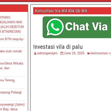
Konsultasi Via WA Klik Gb WA
OTARIS
NGALIHAN HAK
(ALIH DEBITUR
R BTN/RESMI)
smi BTN step-by-
Investasi vila di palu
take over rumah
admingarutpro
June 19, 2025
berinvestasi v
Desa-Desa Wisata
ur, dan
esa Terong,
Kampung Pelangi
Banyuwangi (Jatim)
en Bay, desa