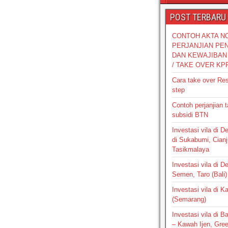
POST TERBARU
CONTOH AKTA N
PERJANJIAN PE
DAN KEWAJIBAN 
/ TAKE OVER KP
Cara take over Re
step
Contoh perjanjian 
subsidi BTN
Investasi vila di 
di Sukabumi, Cianj
Tasikmalaya
Investasi vila di D
Semen, Taro (Bali)
Investasi vila di 
(Semarang)
Investasi vila di 
– Kawah Ijen, Gre