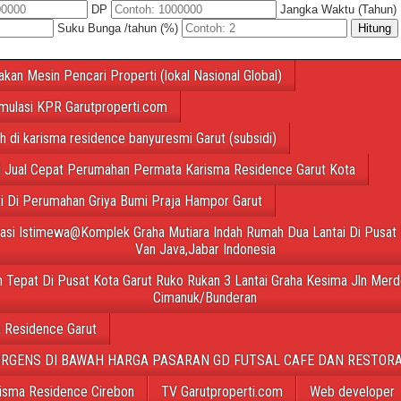
DP
Jangka Waktu (Tahun)
Suku Bunga /tahun (%)
Hitung
akan Mesin Pencari Properti (lokal Nasional Global)
mulasi KPR Garutproperti.com
ah di karisma residence banyuresmi Garut (subsidi)
 Jual Cepat Perumahan Permata Karisma Residence Garut Kota
ti Di Perumahan Griya Bumi Praja Hampor Garut
tasi Istimewa@Komplek Graha Mutiara Indah Rumah Dua Lantai Di Pusat 
Van Java,Jabar Indonesia
 Tepat Di Pusat Kota Garut Ruko Rukan 3 Lantai Graha Kesima Jln Merd
Cimanuk/Bunderan
 Residence Garut
URGENS DI BAWAH HARGA PASARAN GD FUTSAL CAFE DAN RESTORA
isma Residence Cirebon
TV Garutproperti.com
Web developer