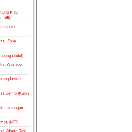
unung Kidul
, dll)
orobudur /
Danau Toba
ikupang (Sulut)
Dekat Waerebo
Tanjung Lesung
Desa Sermo (Kulon
Pakembinangun
Sumba (NTT)
Desa Wisata Raja