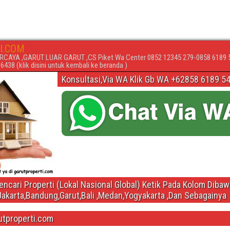
I.COM
RCAYA ,GARUT LUAR GARUT ,CS Piket Wa Center 0852 12345 279-0858 6189 
438 (klik disini untuk kembali ke beranda )
Konsultasi,Via WA Klik Gb WA +62858 6189 5
ncari Properti (Lokal Nasional Global) Ketik Pada Kolom Diba
Jakarta,Bandung,Garut,Bali ,Medan,Yogyakarta ,Dan Sebagainya
utproperti.com