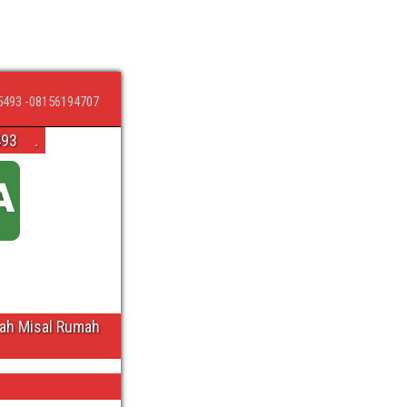
5493 -08156194707
493
.
wah Misal Rumah