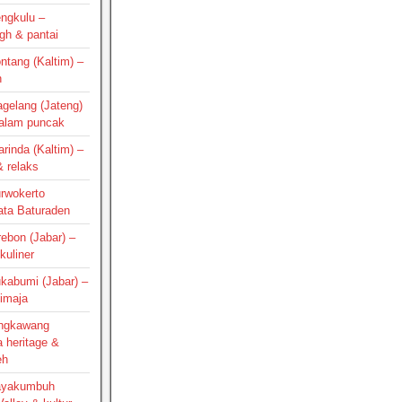
engkulu –
gh & pantai
ontang (Kaltim) –
h
agelang (Jateng)
 alam puncak
arinda (Kaltim) –
 relaks
urwokerto
ata Baturaden
irebon (Jabar) –
kuliner
ukabumi (Jabar) –
Cimaja
Singkawang
a heritage &
eh
Payakumbuh