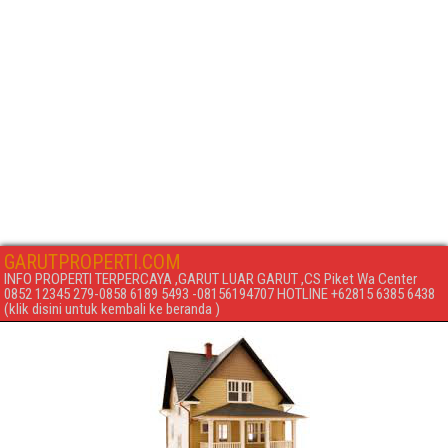
GARUTPROPERTI.COM
INFO PROPERTI TERPERCAYA ,GARUT LUAR GARUT ,CS Piket Wa Center
0852 12345 279-0858 6189 5493 -08156194707 HOTLINE +62815 6385 6438
(klik disini untuk kembali ke beranda )