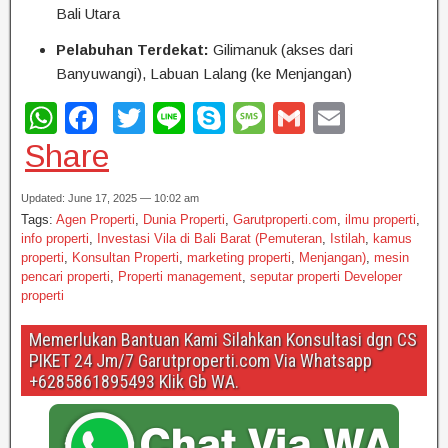
Bali Utara
Pelabuhan Terdekat:
Gilimanuk (akses dari
Banyuwangi), Labuan Lalang (ke Menjangan)
W
F
T
Li
S
M
G
E
h
a
wi
n
ky
e
m
m
Share
at
c
tt
e
p
ss
ail
ail
Updated: June 17, 2025 — 10:02 am
s
e
er
e
a
Tags:
Agen Properti
,
Dunia Properti
,
Garutproperti.com
,
ilmu properti
,
A
b
g
info properti
,
Investasi Vila di Bali Barat (Pemuteran
,
Istilah
,
kamus
properti
,
Konsultan Properti
,
marketing properti
,
Menjangan)
,
mesin
p
o
e
pencari properti
,
Properti management
,
seputar properti Developer
properti
p
o
k
Memerlukan Bantuan Kami Silahkan Konsultasi dgn CS
PIKET 24 Jm/7 Garutproperti.com Via Whatsapp
+6285861895493 Klik Gb WA.