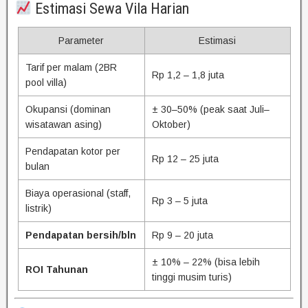
Estimasi Sewa Vila Harian
Parameter
Estimasi
Tarif per malam (2BR
Rp 1,2 – 1,8 juta
pool villa)
Okupansi (dominan
± 30–50% (peak saat Juli–
wisatawan asing)
Oktober)
Pendapatan kotor per
Rp 12 – 25 juta
bulan
Biaya operasional (staff,
Rp 3 – 5 juta
listrik)
Pendapatan bersih/bln
Rp 9 – 20 juta
± 10% – 22% (bisa lebih
ROI Tahunan
tinggi musim turis)