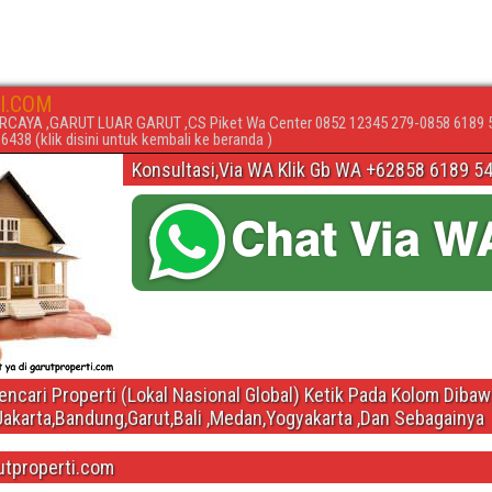
I.COM
RCAYA ,GARUT LUAR GARUT ,CS Piket Wa Center 0852 12345 279-0858 6189 
438 (klik disini untuk kembali ke beranda )
Konsultasi,Via WA Klik Gb WA +62858 6189 5
ncari Properti (Lokal Nasional Global) Ketik Pada Kolom Diba
Jakarta,Bandung,Garut,Bali ,Medan,Yogyakarta ,Dan Sebagainya
utproperti.com