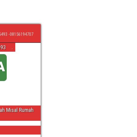
5493 -08156194707
493
.
wah Misal Rumah