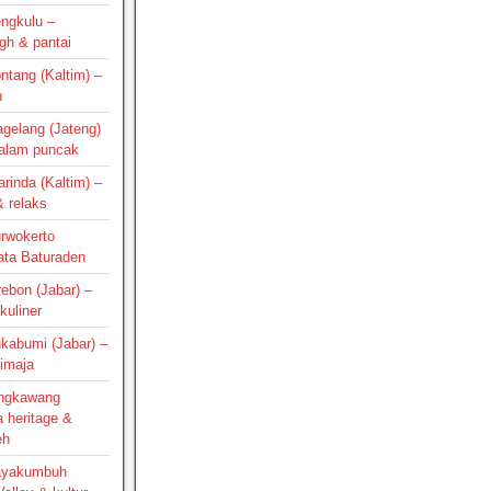
engkulu –
gh & pantai
ontang (Kaltim) –
h
agelang (Jateng)
 alam puncak
arinda (Kaltim) –
 relaks
urwokerto
ata Baturaden
irebon (Jabar) –
kuliner
ukabumi (Jabar) –
Cimaja
Singkawang
a heritage &
eh
Payakumbuh