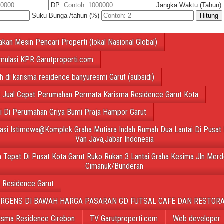
DP
Jangka Waktu (Tahun)
Suku Bunga /tahun (%)
Hitung
akan Mesin Pencari Properti (lokal Nasional Global)
mulasi KPR Garutproperti.com
ah di karisma residence banyuresmi Garut (subsidi)
 Jual Cepat Perumahan Permata Karisma Residence Garut Kota
ti Di Perumahan Griya Bumi Praja Hampor Garut
tasi Istimewa@Komplek Graha Mutiara Indah Rumah Dua Lantai Di Pusat 
Van Java,Jabar Indonesia
 Tepat Di Pusat Kota Garut Ruko Rukan 3 Lantai Graha Kesima Jln Merd
Cimanuk/Bunderan
 Residence Garut
URGENS DI BAWAH HARGA PASARAN GD FUTSAL CAFE DAN RESTORA
isma Residence Cirebon
TV Garutproperti.com
Web developer