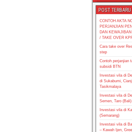
POST TERBARU
CONTOH AKTA N
PERJANJIAN PE
DAN KEWAJIBAN 
/ TAKE OVER KP
Cara take over Re
step
Contoh perjanjian 
subsidi BTN
Investasi vila di 
di Sukabumi, Cianj
Tasikmalaya
Investasi vila di D
Semen, Taro (Bali)
Investasi vila di 
(Semarang)
Investasi vila di 
– Kawah Ijen, Gre