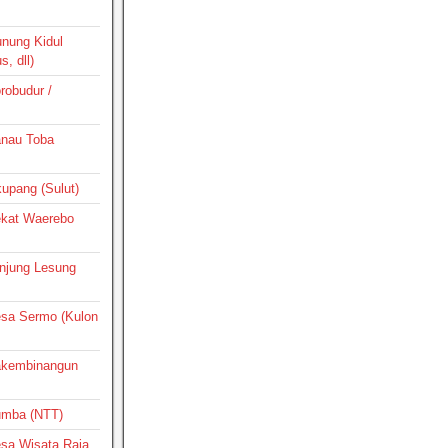
unung Kidul
, dll)
orobudur /
Danau Toba
ikupang (Sulut)
Dekat Waerebo
Tanjung Lesung
Desa Sermo (Kulon
Pakembinangun
Sumba (NTT)
Desa Wisata Raja