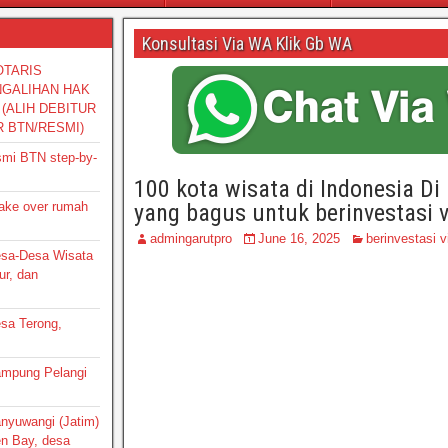
Konsultasi Via WA Klik Gb WA
OTARIS
NGALIHAN HAK
(ALIH DEBITUR
R BTN/RESMI)
smi BTN step-by-
100 kota wisata di Indonesia Di
take over rumah
yang bagus untuk berinvestasi v
admingarutpro
June 16, 2025
berinvestasi v
Desa-Desa Wisata
ur, dan
esa Terong,
Kampung Pelangi
Banyuwangi (Jatim)
en Bay, desa