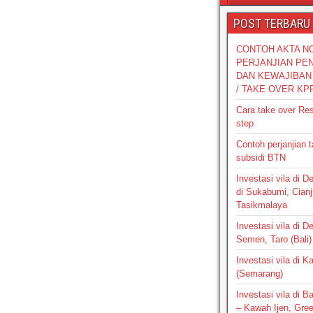
POST TERBARU
CONTOH AKTA N
PERJANJIAN PE
DAN KEWAJIBAN 
/ TAKE OVER KP
Cara take over Re
step
Contoh perjanjian 
subsidi BTN
Investasi vila di 
di Sukabumi, Cianj
Tasikmalaya
Investasi vila di D
Semen, Taro (Bali)
Investasi vila di 
(Semarang)
Investasi vila di 
– Kawah Ijen, Gre