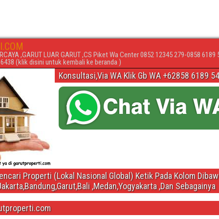
I.COM
RCAYA ,GARUT LUAR GARUT ,CS Piket Wa Center 0852 12345 279-0858 6189 
438 (klik disini untuk kembali ke beranda )
Konsultasi,Via WA Klik Gb WA +62858 6189 5
ncari Properti (Lokal Nasional Global) Ketik Pada Kolom Diba
Jakarta,Bandung,Garut,Bali ,Medan,Yogyakarta ,Dan Sebagainya
utproperti.com