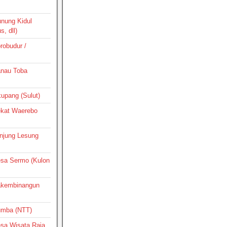
unung Kidul
, dll)
orobudur /
Danau Toba
ikupang (Sulut)
Dekat Waerebo
Tanjung Lesung
Desa Sermo (Kulon
Pakembinangun
Sumba (NTT)
Desa Wisata Raja