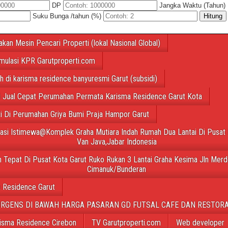
DP
Jangka Waktu (Tahun)
Suku Bunga /tahun (%)
Hitung
akan Mesin Pencari Properti (lokal Nasional Global)
mulasi KPR Garutproperti.com
ah di karisma residence banyuresmi Garut (subsidi)
 Jual Cepat Perumahan Permata Karisma Residence Garut Kota
ti Di Perumahan Griya Bumi Praja Hampor Garut
tasi Istimewa@Komplek Graha Mutiara Indah Rumah Dua Lantai Di Pusat 
Van Java,Jabar Indonesia
 Tepat Di Pusat Kota Garut Ruko Rukan 3 Lantai Graha Kesima Jln Merd
Cimanuk/Bunderan
 Residence Garut
URGENS DI BAWAH HARGA PASARAN GD FUTSAL CAFE DAN RESTORA
isma Residence Cirebon
TV Garutproperti.com
Web developer