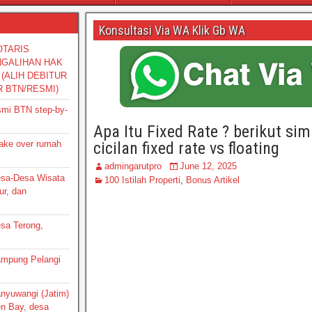
Konsultasi Via WA Klik Gb WA
OTARIS
NGALIHAN HAK
(ALIH DEBITUR
R BTN/RESMI)
smi BTN step-by-
Apa Itu Fixed Rate ? berikut sim
take over rumah
cicilan fixed rate vs floating
admingarutpro
June 12, 2025
Desa-Desa Wisata
100 Istilah Properti
,
Bonus Artikel
ur, dan
esa Terong,
Kampung Pelangi
Banyuwangi (Jatim)
en Bay, desa