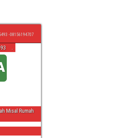
5493 -08156194707
493
.
wah Misal Rumah