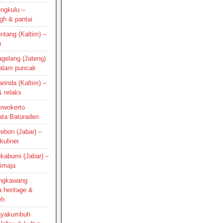
engkulu –
gh & pantai
ontang (Kaltim) –
h
agelang (Jateng)
 alam puncak
arinda (Kaltim) –
 relaks
urwokerto
ata Baturaden
irebon (Jabar) –
kuliner
ukabumi (Jabar) –
Cimaja
Singkawang
a heritage &
eh
Payakumbuh