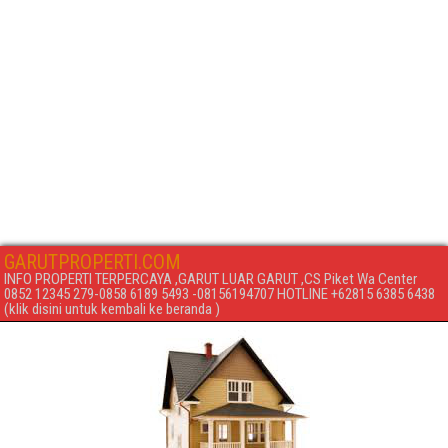
GARUTPROPERTI.COM
INFO PROPERTI TERPERCAYA ,GARUT LUAR GARUT ,CS Piket Wa Center
0852 12345 279-0858 6189 5493 -08156194707 HOTLINE +62815 6385 6438
(klik disini untuk kembali ke beranda )