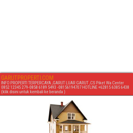
GARUTPROPERTI.COM
INFO PROPERTI TERPERCAYA ,GARUT LUAR GARUT ,CS Piket Wa Center
0852 12345 279-0858 6189 5493 -08156194707 HOTLINE +62815 6385 6438
(klik disini untuk kembali ke beranda )