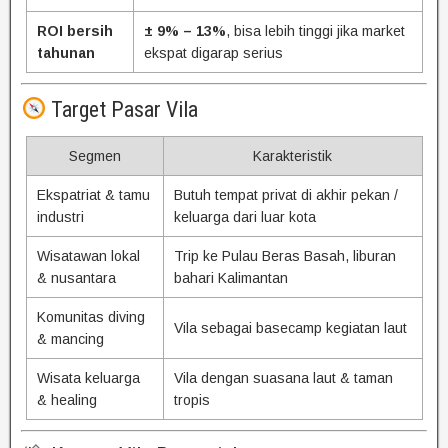
ROI bersih
± 9% – 13%
, bisa lebih tinggi jika market
tahunan
ekspat digarap serius
Target Pasar Vila
Segmen
Karakteristik
Ekspatriat & tamu
Butuh tempat privat di akhir pekan /
industri
keluarga dari luar kota
Wisatawan lokal
Trip ke Pulau Beras Basah, liburan
& nusantara
bahari Kalimantan
Komunitas diving
Vila sebagai basecamp kegiatan laut
& mancing
Wisata keluarga
Vila dengan suasana laut & taman
& healing
tropis