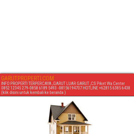
GARUTPROPERTI.COM
INFO PROPERTI TERPERCAYA ,GARUT LUAR GARUT ,CS Piket Wa Center
0852 12345 279-0858 6189 5493 -08156194707 HOTLINE +62815 6385 6438
(klik disini untuk kembali ke beranda )