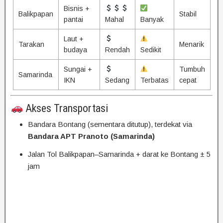
Bisnis +
Balikpapan
Stabil
pantai
Mahal
Banyak
Laut +
Tarakan
Menarik
budaya
Rendah
Sedikit
Sungai +
Tumbuh
Samarinda
IKN
Sedang
Terbatas
cepat
Akses Transportasi
Bandara Bontang (sementara ditutup), terdekat via
Bandara APT Pranoto (Samarinda)
Jalan Tol Balikpapan–Samarinda + darat ke Bontang ± 5
jam