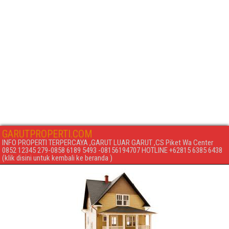
GARUTPROPERTI.COM
INFO PROPERTI TERPERCAYA ,GARUT LUAR GARUT ,CS Piket Wa Center
0852 12345 279-0858 6189 5493 -08156194707 HOTLINE +62815 6385 6438
(klik disini untuk kembali ke beranda )