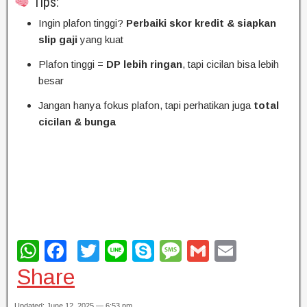
Tips:
Ingin plafon tinggi?
Perbaiki skor kredit & siapkan
slip gaji
yang kuat
Plafon tinggi =
DP lebih ringan
, tapi cicilan bisa lebih
besar
Jangan hanya fokus plafon, tapi perhatikan juga
total
cicilan & bunga
W
F
T
Li
S
M
G
E
h
a
wi
n
ky
e
m
m
Share
at
c
tt
e
p
ss
ail
ail
Updated: June 12, 2025 — 6:53 pm