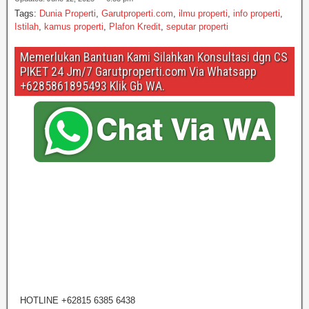
s
e
er
e
a
Tags:
Dunia Properti
,
Garutproperti.com
,
ilmu properti
,
info properti
,
A
b
g
Istilah
,
kamus properti
,
Plafon Kredit
,
seputar properti
p
o
e
Memerlukan Bantuan Kami Silahkan Konsultasi dgn CS
p
o
PIKET 24 Jm/7 Garutproperti.com Via Whatsapp
+6285861895493 Klik Gb WA.
k
HOTLINE +62815 6385 6438