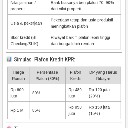
Nilai jaminan /
Bank biasanya beri plafon 70–90%
properti
dari nilai properti
Pekerjaan tetap dan usia produktif
Usia & pekerjaan
meningkatkan plafon
Skor kredit (BI
Riwayat baik = plafon lebih tinggi
Checking/SLIK)
dan bunga lebih rendah
Simulasi Plafon Kredit KPR:
Harga
Persentase
Plafon
DP yang Harus
Rumah
Plafon (80%)
Kredit
Dibayar
Rp 600
Rp 480
Rp 120 juta
80%
juta
juta
(20%)
Rp 850
Rp 150 juta
Rp 1 M
85%
juta
(15%)