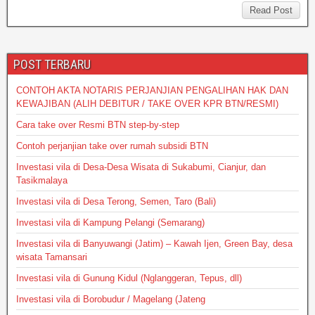
s
e
er
e
a
Read Post
A
b
g
p
o
e
POST TERBARU
p
o
CONTOH AKTA NOTARIS PERJANJIAN PENGALIHAN HAK DAN
k
KEWAJIBAN (ALIH DEBITUR / TAKE OVER KPR BTN/RESMI)
Cara take over Resmi BTN step-by-step
Contoh perjanjian take over rumah subsidi BTN
Investasi vila di Desa-Desa Wisata di Sukabumi, Cianjur, dan
Tasikmalaya
Investasi vila di Desa Terong, Semen, Taro (Bali)
Investasi vila di Kampung Pelangi (Semarang)
Investasi vila di Banyuwangi (Jatim) – Kawah Ijen, Green Bay, desa
wisata Tamansari
Investasi vila di Gunung Kidul (Nglanggeran, Tepus, dll)
Investasi vila di Borobudur / Magelang (Jateng