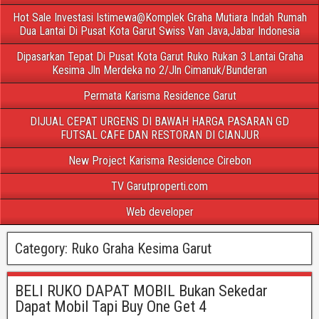
Hot Sale Investasi Istimewa@Komplek Graha Mutiara Indah Rumah
Dua Lantai Di Pusat Kota Garut Swiss Van Java,Jabar Indonesia
Dipasarkan Tepat Di Pusat Kota Garut Ruko Rukan 3 Lantai Graha
Kesima Jln Merdeka no 2/Jln Cimanuk/Bunderan
Permata Karisma Residence Garut
DIJUAL CEPAT URGENS DI BAWAH HARGA PASARAN GD
FUTSAL CAFE DAN RESTORAN DI CIANJUR
New Project Karisma Residence Cirebon
TV Garutproperti.com
Web developer
Category:
Ruko Graha Kesima Garut
BELI RUKO DAPAT MOBIL Bukan Sekedar
Dapat Mobil Tapi Buy One Get 4