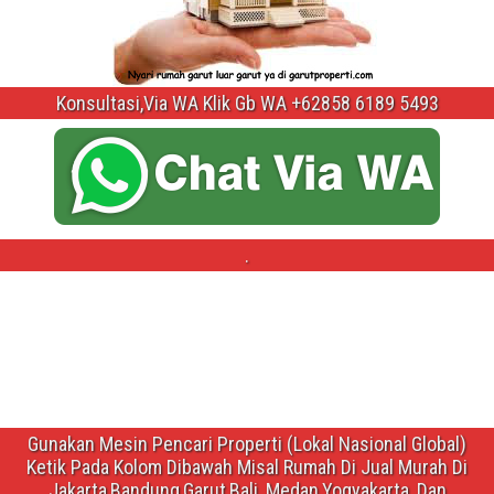
Konsultasi,Via WA Klik Gb WA +62858 6189 5493
.
Gunakan Mesin Pencari Properti (Lokal Nasional Global)
Ketik Pada Kolom Dibawah Misal Rumah Di Jual Murah Di
Jakarta,Bandung,Garut,Bali ,Medan,Yogyakarta ,Dan