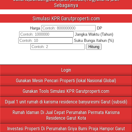
Sebagainya
Simulasi KPR Garutproperti.com
Harga
DP
Jangka Waktu (Tahun)
Suku Bunga /tahun (%)
Hitung
Login
Gunakan Mesin Pencari Properti (lokal Nasional Global)
Gunakan Tools Simulasi KPR Garutproperti.com
Dijual 1 unit rumah di karisma residence banyuresmi Garut (subsidi)
Rumah Idaman Di Jual Cepat Perumahan Permata Karisma
Residence Garut Kota
Investasi Properti Di Perumahan Griya Bumi Praja Hampor Garut