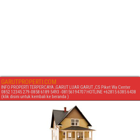
GARUTPROPERTI.COM
INFO PROPERTI TERPERCAYA ,GARUT LUAR GARUT ,CS Piket Wa Center
0852 12345 279-0858 6189 5493 -08156194707 HOTLINE +62815 6385 6438
(klik disini untuk kembali ke beranda )