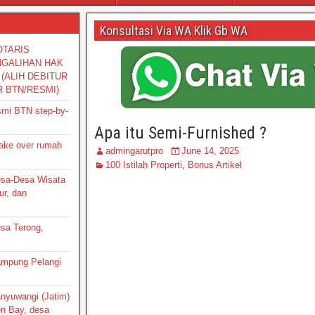
Konsultasi Via WA Klik Gb WA
OTARIS
NGALIHAN HAK
(ALIH DEBITUR
R BTN/RESMI)
smi BTN step-by-
Apa itu Semi-Furnished ?
take over rumah
admingarutpro
June 14, 2025
100 Istilah Properti
,
Bonus Artikel
Desa-Desa Wisata
ur, dan
esa Terong,
Kampung Pelangi
Banyuwangi (Jatim)
en Bay, desa