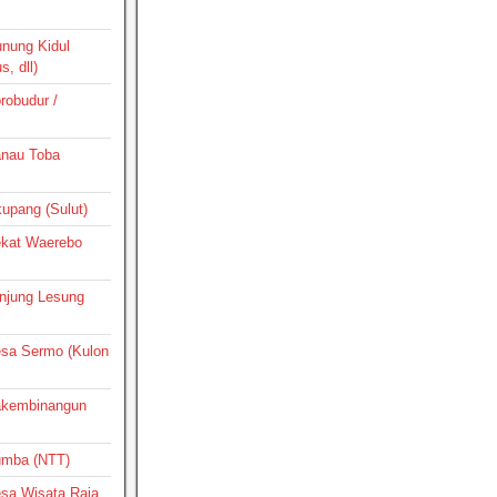
unung Kidul
, dll)
orobudur /
Danau Toba
ikupang (Sulut)
Dekat Waerebo
Tanjung Lesung
Desa Sermo (Kulon
Pakembinangun
Sumba (NTT)
Desa Wisata Raja