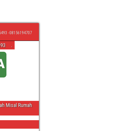
5493 -08156194707
493
.
wah Misal Rumah