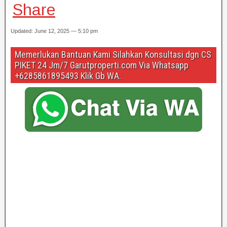
h
a
wi
n
ky
e
m
m
Share
at
c
tt
e
p
ss
ail
ail
Updated: June 12, 2025 — 5:10 pm
s
e
er
e
a
A
b
g
Memerlukan Bantuan Kami Silahkan Konsultasi dgn CS
PIKET 24 Jm/7 Garutproperti.com Via Whatsapp
p
o
e
+6285861895493 Klik Gb WA.
p
o
k