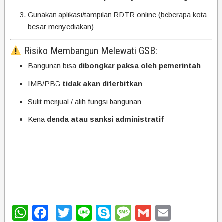
Gunakan aplikasi/tampilan RDTR online (beberapa kota
besar menyediakan)
Risiko Membangun Melewati GSB:
Bangunan bisa
dibongkar paksa oleh pemerintah
IMB/PBG
tidak akan diterbitkan
Sulit menjual / alih fungsi bangunan
Kena
denda atau sanksi administratif
W
F
T
Li
S
M
G
E