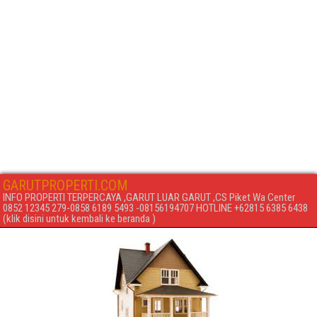
GARUTPROPERTI.COM
INFO PROPERTI TERPERCAYA ,GARUT LUAR GARUT ,CS Piket Wa Center
0852 12345 279-0858 6189 5493 -08156194707 HOTLINE +62815 6385 6438
(klik disini untuk kembali ke beranda )