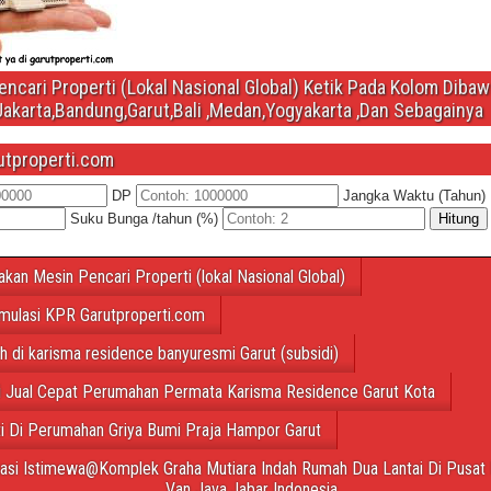
ncari Properti (Lokal Nasional Global) Ketik Pada Kolom Diba
Jakarta,Bandung,Garut,Bali ,Medan,Yogyakarta ,Dan Sebagainya
utproperti.com
DP
Jangka Waktu (Tahun)
Suku Bunga /tahun (%)
Hitung
akan Mesin Pencari Properti (lokal Nasional Global)
mulasi KPR Garutproperti.com
ah di karisma residence banyuresmi Garut (subsidi)
 Jual Cepat Perumahan Permata Karisma Residence Garut Kota
ti Di Perumahan Griya Bumi Praja Hampor Garut
tasi Istimewa@Komplek Graha Mutiara Indah Rumah Dua Lantai Di Pusat 
Van Java,Jabar Indonesia