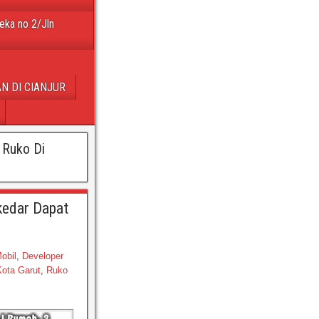
eka no 2/Jln
N DI CIANJUR
 Ruko Di
edar Dapat
Mobil
,
Developer
Kota Garut
,
Ruko