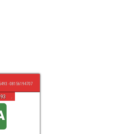
5493 -08156194707
493
.