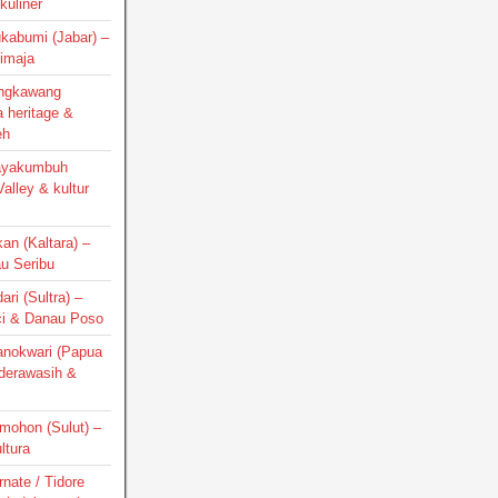
kuliner
ukabumi (Jabar) –
Cimaja
Singkawang
a heritage &
eh
Payakumbuh
alley & kultur
kan (Kaltara) –
au Seribu
ari (Sultra) –
ci & Danau Poso
Manokwari (Papua
nderawasih &
omohon (Sulut) –
ltura
rnate / Tidore