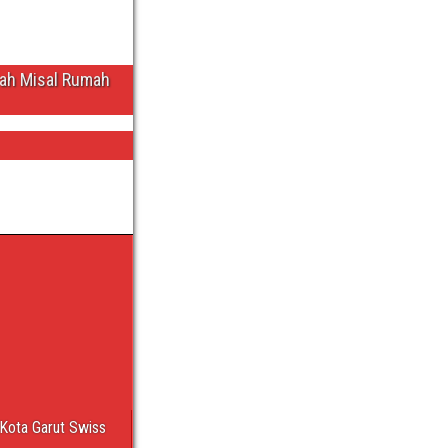
wah Misal Rumah
Kota Garut Swiss