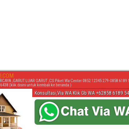
I.COM
RCAYA ,GARUT LUAR GARUT ,CS Piket Wa Center 0852 12345 279-0858 6189 
438 (klik disini untuk kembali ke beranda )
Konsultasi,Via WA Klik Gb WA +62858 6189 5