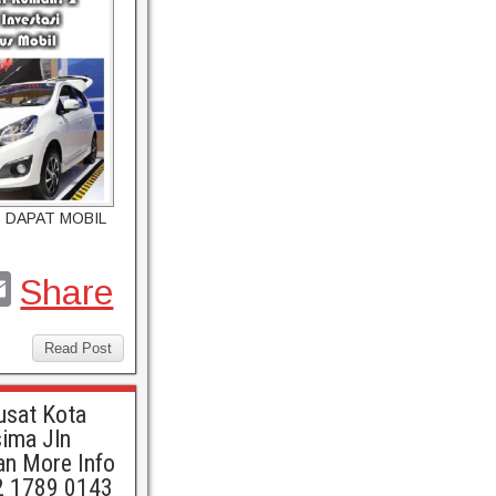
T DAPAT MOBIL
E
Share
m
l
ail
Read Post
Pusat Kota
sima Jln
an More Info
2 1789 0143