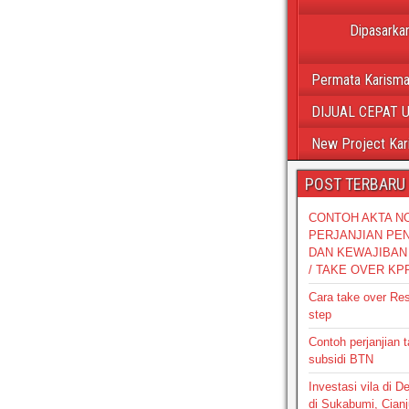
Dipasarkan
Permata Karisma
DIJUAL CEPAT 
New Project Kar
POST TERBARU
CONTOH AKTA N
PERJANJIAN PE
DAN KEWAJIBAN 
/ TAKE OVER KP
Cara take over Re
step
Contoh perjanjian 
subsidi BTN
Investasi vila di 
di Sukabumi, Cianj