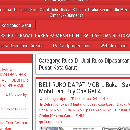
 Tepat Di Pusat Kota Garut Ruko Rukan 3 Lantai Graha Kesima Jln Merd
Cimanuk/Bunderan
 Residence Garut
URGENS DI BAWAH HARGA PASARAN GD FUTSAL CAFE DAN RESTORA
isma Residence Cirebon
TV Garutproperti.com
Web developer
Category:
Ruko DI Jual Ruko Dipasarkan
Pusat Kota Garut
OTARIS
NGALIHAN HAK
(ALIH DEBITUR
BELI RUKO DAPAT MOBIL Bukan Sek
R BTN/RESMI)
Mobil Tapi Buy One Get 4
smi BTN step-by-
admingarutpro
December 24, 2019
Beli ruko rukan 3 lantai di pusat kota Garut Dapat 
take over rumah
Price
,
Ruko DI Jual Ruko Dipasarkan Ruko Di Pusat 
Graha Kesima Garut
,
SHM
Comments
Desa-Desa Wisata
ur, dan