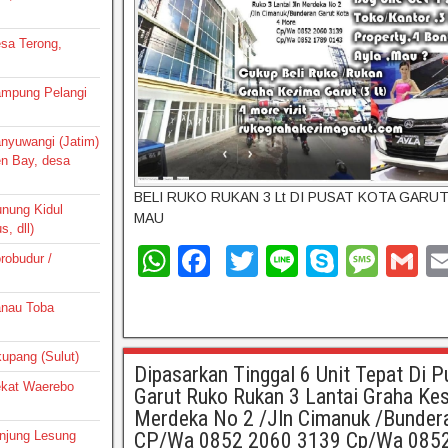
esa Terong,
Kampung Pelangi
Banyuwangi (Jatim)
en Bay, desa
BELI RUKO RUKAN 3 Lt DI PUSAT KOTA GARU
unung Kidul
MAU
, dll)
W
F
T
Li
S
M
G
orobudur /
h
a
wi
n
ky
e
m
Danau Toba
at
c
tt
e
p
ss
ai
s
e
er
e
a
ikupang (Sulut)
Dipasarkan Tinggal 6 Unit Tepat Di 
A
b
g
Dekat Waerebo
Garut Ruko Rukan 3 Lantai Graha Ke
p
o
e
Merdeka No 2 /Jln Cimanuk /Bunder
Tanjung Lesung
CP/Wa 0852 2060 3139 Cp/Wa 085