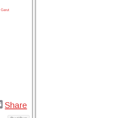
 Garut
E
Share
m