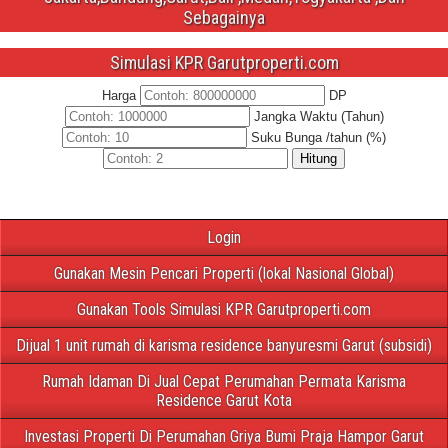
Sebagainya
Simulasi KPR Garutproperti.com
Harga
DP
Jangka Waktu (Tahun)
Suku Bunga /tahun (%)
Hitung
Login
Gunakan Mesin Pencari Properti (lokal Nasional Global)
Gunakan Tools Simulasi KPR Garutproperti.com
Dijual 1 unit rumah di karisma residence banyuresmi Garut (subsidi)
Rumah Idaman Di Jual Cepat Perumahan Permata Karisma
Residence Garut Kota
Investasi Properti Di Perumahan Griya Bumi Praja Hampor Garut