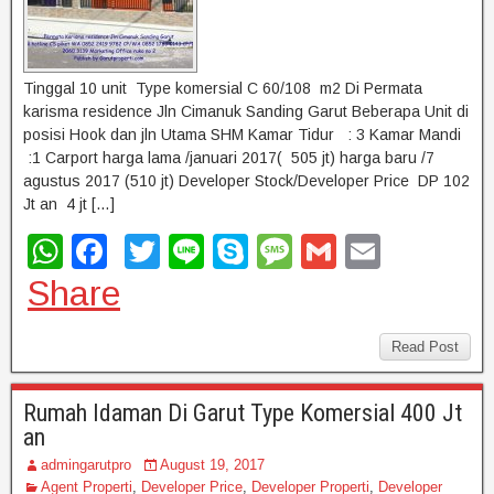
Tinggal 10 unit Type komersial C 60/108 m2 Di Permata
karisma residence Jln Cimanuk Sanding Garut Beberapa Unit di
posisi Hook dan jln Utama SHM Kamar Tidur : 3 Kamar Mandi
:1 Carport harga lama /januari 2017( 505 jt) harga baru /7
agustus 2017 (510 jt) Developer Stock/Developer Price DP 102
Jt an 4 jt […]
W
F
T
Li
S
M
G
E
h
a
wi
n
ky
e
m
m
Share
at
c
tt
e
p
ss
ail
ail
s
e
er
e
a
Read Post
A
b
g
Rumah Idaman Di Garut Type Komersial 400 Jt
p
o
e
an
p
o
admingarutpro
August 19, 2017
Agent Properti
,
Developer Price
,
Developer Properti
,
Developer