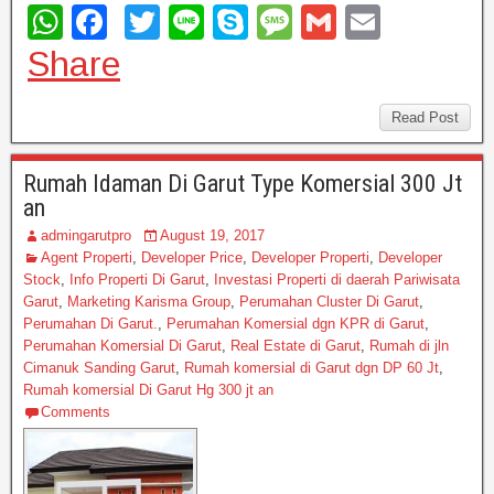
W
F
T
Li
S
M
G
E
h
a
wi
n
ky
e
m
m
Share
at
c
tt
e
p
ss
ail
ail
s
e
er
e
a
Read Post
A
b
g
Rumah Idaman Di Garut Type Komersial 300 Jt
p
o
e
an
p
o
admingarutpro
August 19, 2017
k
Agent Properti
,
Developer Price
,
Developer Properti
,
Developer
Stock
,
Info Properti Di Garut
,
Investasi Properti di daerah Pariwisata
Garut
,
Marketing Karisma Group
,
Perumahan Cluster Di Garut
,
Perumahan Di Garut.
,
Perumahan Komersial dgn KPR di Garut
,
Perumahan Komersial Di Garut
,
Real Estate di Garut
,
Rumah di jln
Cimanuk Sanding Garut
,
Rumah komersial di Garut dgn DP 60 Jt
,
Rumah komersial Di Garut Hg 300 jt an
Comments