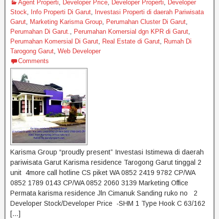
p
o
Agent Properti
,
Developer Price
,
Developer Properti
,
Developer
Stock
,
Info Properti Di Garut
,
Investasi Properti di daerah Pariwisata
k
Garut
,
Marketing Karisma Group
,
Perumahan Cluster Di Garut
,
Perumahan Di Garut.
,
Perumahan Komersial dgn KPR di Garut
,
Perumahan Komersial Di Garut
,
Real Estate di Garut
,
Rumah Di
Tarogong Garut
,
Web Developer
Comments
Karisma Group “proudly present” Investasi Istimewa di daerah
pariwisata Garut Karisma residence Tarogong Garut tinggal 2
unit 4more call hotline CS piket WA 0852 2419 9782 CP/WA
0852 1789 0143 CP/WA 0852 2060 3139 Marketing Office
Permata karisma residence Jln Cimanuk Sanding ruko no 2
Developer Stock/Developer Price -SHM 1 Type Hook C 63/162
[…]