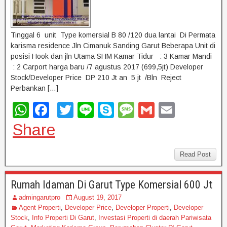
Tinggal 6 unit Type komersial B 80 /120 dua lantai Di Permata
karisma residence Jln Cimanuk Sanding Garut Beberapa Unit di
posisi Hook dan jln Utama SHM Kamar Tidur : 3 Kamar Mandi
: 2 Carport harga baru /7 agustus 2017 (699,5jt) Developer
Stock/Developer Price DP 210 Jt an 5 jt /Bln Reject
Perbankan […]
W
F
T
Li
S
M
G
E
h
a
wi
n
ky
e
m
m
Share
at
c
tt
e
p
ss
ail
ail
s
e
er
e
a
Read Post
A
b
g
Rumah Idaman Di Garut Type Komersial 600 Jt
p
o
e
admingarutpro
August 19, 2017
p
o
Agent Properti
,
Developer Price
,
Developer Properti
,
Developer
Stock
,
Info Properti Di Garut
,
Investasi Properti di daerah Pariwisata
k