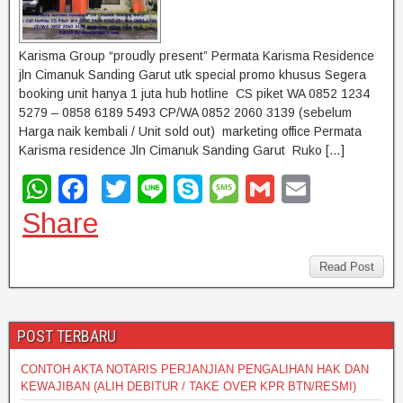
Karisma Group “proudly present” Permata Karisma Residence
jln Cimanuk Sanding Garut utk special promo khusus Segera
booking unit hanya 1 juta hub hotline CS piket WA 0852 1234
5279 – 0858 6189 5493 CP/WA 0852 2060 3139 (sebelum
Harga naik kembali / Unit sold out) marketing office Permata
Karisma residence Jln Cimanuk Sanding Garut Ruko […]
W
F
T
Li
S
M
G
E
h
a
wi
n
ky
e
m
m
Share
at
c
tt
e
p
ss
ail
ail
s
e
er
e
a
Read Post
A
b
g
p
o
e
POST TERBARU
p
o
CONTOH AKTA NOTARIS PERJANJIAN PENGALIHAN HAK DAN
k
KEWAJIBAN (ALIH DEBITUR / TAKE OVER KPR BTN/RESMI)