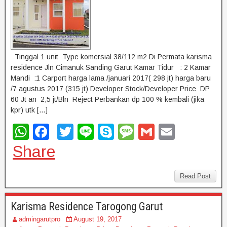
Tinggal 1 unit Type komersial 38/112 m2 Di Permata karisma
residence Jln Cimanuk Sanding Garut Kamar Tidur : 2 Kamar
Mandi :1 Carport harga lama /januari 2017( 298 jt) harga baru
/7 agustus 2017 (315 jt) Developer Stock/Developer Price DP
60 Jt an 2,5 jt/Bln Reject Perbankan dp 100 % kembali (jika
kpr) utk […]
W
F
T
Li
S
M
G
E
h
a
wi
n
ky
e
m
m
Share
at
c
tt
e
p
ss
ail
ail
s
e
er
e
a
Read Post
A
b
g
Karisma Residence Tarogong Garut
p
o
e
admingarutpro
August 19, 2017