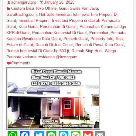
admingarutpro
January 26, 2025
Custom Bisa Toko Offline
,
Garut Swiss Van Java
,
Garuttrading.com
,
Hot Sale Investasi Istimewa
,
Info Properti Di
Garut
,
Investasi Properti
,
Investasi Properti di daerah Pariwisata
Garut
,
Kota Garut
,
Perumahan Di Garut.
,
Perumahan Komersial dgn
KPR di Garut
,
Perumahan Komersial Di Garut
,
Perumahan Permata
Karisma Residence Kota Garut
,
Properti Garut
,
Property Info
,
Real
Estate di Garut
,
Rumah Di Jual Cepat
,
Rumah di Pusat Kota Garut
,
Rumah komersial Di Garut hg 600 jt
,
Rumah Siap Huni
,
Warga
Permata karisma residence @Instagram
Comments
W
F
T
Li
S
M
G
E