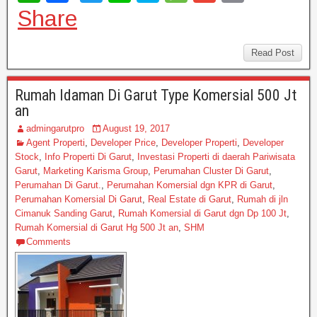
h
a
wi
n
ky
e
m
m
Share
at
c
tt
e
p
ss
ail
ail
s
e
er
e
a
Read Post
A
b
g
Rumah Idaman Di Garut Type Komersial 500 Jt
p
o
e
an
p
o
admingarutpro
August 19, 2017
k
Agent Properti
,
Developer Price
,
Developer Properti
,
Developer
Stock
,
Info Properti Di Garut
,
Investasi Properti di daerah Pariwisata
Garut
,
Marketing Karisma Group
,
Perumahan Cluster Di Garut
,
Perumahan Di Garut.
,
Perumahan Komersial dgn KPR di Garut
,
Perumahan Komersial Di Garut
,
Real Estate di Garut
,
Rumah di jln
Cimanuk Sanding Garut
,
Rumah Komersial di Garut dgn Dp 100 Jt
,
Rumah Komersial di Garut Hg 500 Jt an
,
SHM
Comments