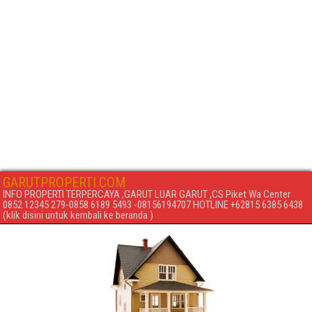
GARUTPROPERTI.COM
INFO PROPERTI TERPERCAYA ,GARUT LUAR GARUT ,CS Piket Wa Center
0852 12345 279-0858 6189 5493 -08156194707 HOTLINE +62815 6385 6438
(klik disini untuk kembali ke beranda )