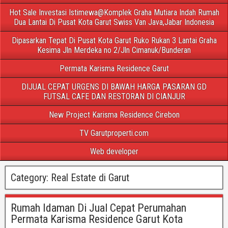
Hot Sale Investasi Istimewa@Komplek Graha Mutiara Indah Rumah
Dua Lantai Di Pusat Kota Garut Swiss Van Java,Jabar Indonesia
Dipasarkan Tepat Di Pusat Kota Garut Ruko Rukan 3 Lantai Graha
Kesima Jln Merdeka no 2/Jln Cimanuk/Bunderan
Permata Karisma Residence Garut
DIJUAL CEPAT URGENS DI BAWAH HARGA PASARAN GD
FUTSAL CAFE DAN RESTORAN DI CIANJUR
New Project Karisma Residence Cirebon
TV Garutproperti.com
Web developer
Category:
Real Estate di Garut
Rumah Idaman Di Jual Cepat Perumahan
Permata Karisma Residence Garut Kota