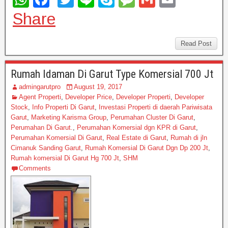
h
a
wi
n
ky
e
m
m
Share
at
c
tt
e
p
ss
ail
ail
s
e
er
e
a
Read Post
A
b
g
Rumah Idaman Di Garut Type Komersial 700 Jt
p
o
e
admingarutpro
August 19, 2017
p
o
Agent Properti
,
Developer Price
,
Developer Properti
,
Developer
Stock
,
Info Properti Di Garut
,
Investasi Properti di daerah Pariwisata
k
Garut
,
Marketing Karisma Group
,
Perumahan Cluster Di Garut
,
Perumahan Di Garut.
,
Perumahan Komersial dgn KPR di Garut
,
Perumahan Komersial Di Garut
,
Real Estate di Garut
,
Rumah di jln
Cimanuk Sanding Garut
,
Rumah Komersial Di Garut Dgn Dp 200 Jt
,
Rumah komersial Di Garut Hg 700 Jt
,
SHM
Comments