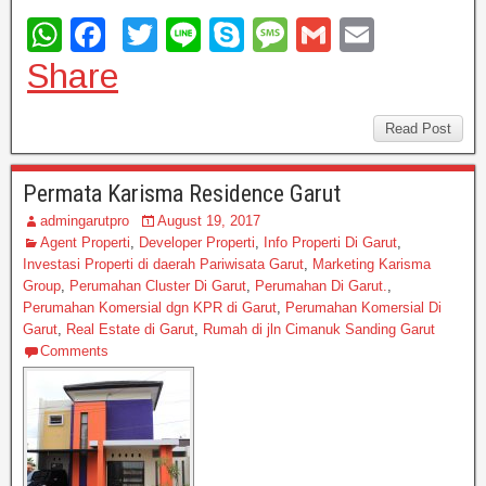
W
F
T
Li
S
M
G
E
h
a
wi
n
ky
e
m
m
Share
at
c
tt
e
p
ss
ail
ail
s
e
er
e
a
Read Post
A
b
g
Permata Karisma Residence Garut
p
o
e
admingarutpro
August 19, 2017
p
o
Agent Properti
,
Developer Properti
,
Info Properti Di Garut
,
Investasi Properti di daerah Pariwisata Garut
,
Marketing Karisma
k
Group
,
Perumahan Cluster Di Garut
,
Perumahan Di Garut.
,
Perumahan Komersial dgn KPR di Garut
,
Perumahan Komersial Di
Garut
,
Real Estate di Garut
,
Rumah di jln Cimanuk Sanding Garut
Comments