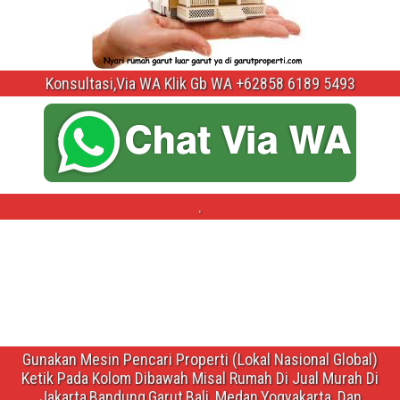
Konsultasi,Via WA Klik Gb WA +62858 6189 5493
.
Gunakan Mesin Pencari Properti (Lokal Nasional Global)
Ketik Pada Kolom Dibawah Misal Rumah Di Jual Murah Di
Jakarta,Bandung,Garut,Bali ,Medan,Yogyakarta ,Dan