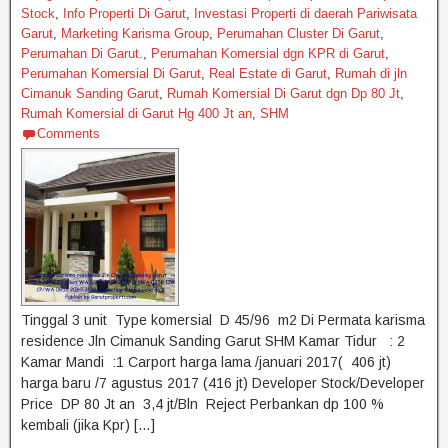
k
Stock
,
Info Properti Di Garut
,
Investasi Properti di daerah Pariwisata
Garut
,
Marketing Karisma Group
,
Perumahan Cluster Di Garut
,
Perumahan Di Garut.
,
Perumahan Komersial dgn KPR di Garut
,
Perumahan Komersial Di Garut
,
Real Estate di Garut
,
Rumah di jln
Cimanuk Sanding Garut
,
Rumah Komersial Di Garut dgn Dp 80 Jt
,
Rumah Komersial di Garut Hg 400 Jt an
,
SHM
Comments
Tinggal 3 unit Type komersial D 45/96 m2 Di Permata karisma
residence Jln Cimanuk Sanding Garut SHM Kamar Tidur : 2
Kamar Mandi :1 Carport harga lama /januari 2017( 406 jt)
harga baru /7 agustus 2017 (416 jt) Developer Stock/Developer
Price DP 80 Jt an 3,4 jt/Bln Reject Perbankan dp 100 %
kembali (jika Kpr) […]