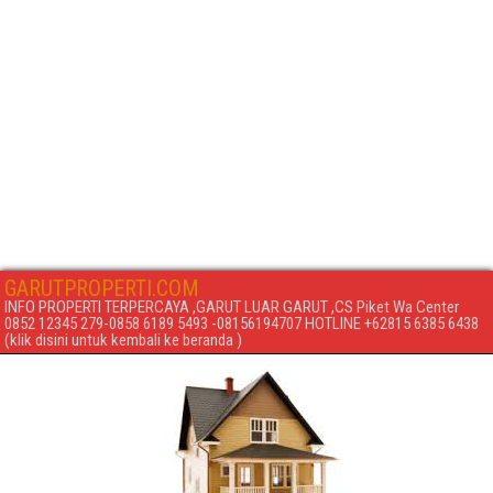
GARUTPROPERTI.COM
INFO PROPERTI TERPERCAYA ,GARUT LUAR GARUT ,CS Piket Wa Center
0852 12345 279-0858 6189 5493 -08156194707 HOTLINE +62815 6385 6438
(klik disini untuk kembali ke beranda )