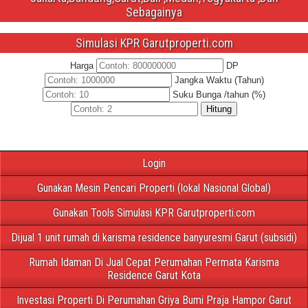
Sebagainya
Simulasi KPR Garutproperti.com
Harga
DP
Jangka Waktu (Tahun)
Suku Bunga /tahun (%)
Hitung
Login
Gunakan Mesin Pencari Properti (lokal Nasional Global)
Gunakan Tools Simulasi KPR Garutproperti.com
Dijual 1 unit rumah di karisma residence banyuresmi Garut (subsidi)
Rumah Idaman Di Jual Cepat Perumahan Permata Karisma
Residence Garut Kota
Investasi Properti Di Perumahan Griya Bumi Praja Hampor Garut