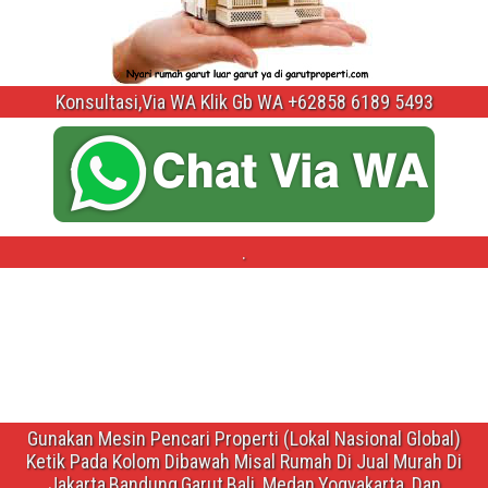
Konsultasi,Via WA Klik Gb WA +62858 6189 5493
.
Gunakan Mesin Pencari Properti (Lokal Nasional Global)
Ketik Pada Kolom Dibawah Misal Rumah Di Jual Murah Di
Jakarta,Bandung,Garut,Bali ,Medan,Yogyakarta ,Dan