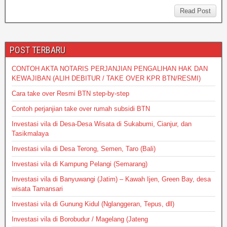
s
e
er
e
a
Read Post
A
b
g
p
o
e
POST TERBARU
p
o
CONTOH AKTA NOTARIS PERJANJIAN PENGALIHAN HAK DAN
k
KEWAJIBAN (ALIH DEBITUR / TAKE OVER KPR BTN/RESMI)
Cara take over Resmi BTN step-by-step
Contoh perjanjian take over rumah subsidi BTN
Investasi vila di Desa-Desa Wisata di Sukabumi, Cianjur, dan
Tasikmalaya
Investasi vila di Desa Terong, Semen, Taro (Bali)
Investasi vila di Kampung Pelangi (Semarang)
Investasi vila di Banyuwangi (Jatim) – Kawah Ijen, Green Bay, desa
wisata Tamansari
Investasi vila di Gunung Kidul (Nglanggeran, Tepus, dll)
Investasi vila di Borobudur / Magelang (Jateng