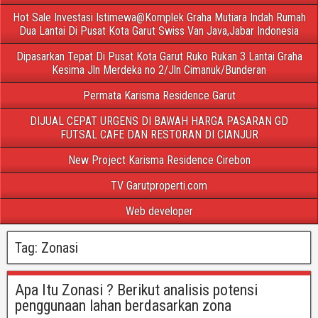
Hot Sale Investasi Istimewa@Komplek Graha Mutiara Indah Rumah
Dua Lantai Di Pusat Kota Garut Swiss Van Java,Jabar Indonesia
Dipasarkan Tepat Di Pusat Kota Garut Ruko Rukan 3 Lantai Graha
Kesima Jln Merdeka no 2/Jln Cimanuk/Bunderan
Permata Karisma Residence Garut
DIJUAL CEPAT URGENS DI BAWAH HARGA PASARAN GD
FUTSAL CAFE DAN RESTORAN DI CIANJUR
New Project Karisma Residence Cirebon
TV Garutproperti.com
Web developer
Tag:
Zonasi
Apa Itu Zonasi ? Berikut analisis potensi
penggunaan lahan berdasarkan zona