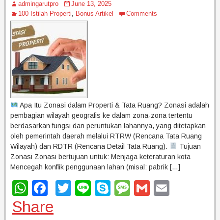
admingarutpro
June 13, 2025
100 Istilah Properti
,
Bonus Artikel
Comments
Apa Itu Zonasi dalam Properti & Tata Ruang? Zonasi adalah
pembagian wilayah geografis ke dalam zona-zona tertentu
berdasarkan fungsi dan peruntukan lahannya, yang ditetapkan
oleh pemerintah daerah melalui RTRW (Rencana Tata Ruang
Wilayah) dan RDTR (Rencana Detail Tata Ruang).
Tujuan
Zonasi Zonasi bertujuan untuk: Menjaga keteraturan kota
Mencegah konflik penggunaan lahan (misal: pabrik […]
W
F
T
Li
S
M
G
E
h
a
wi
n
ky
e
m
m
Share
at
c
tt
e
p
ss
ail
ail