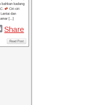
tau bahkan kadang
AC.
Ciri-ciri
: Lantai dan
Kamar […]
E
Share
m
l
ail
Read Post