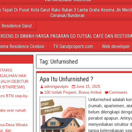
 Tepat Di Pusat Kota Garut Ruko Rukan 3 Lantai Graha Kesima Jln Merd
Cimanuk/Bunderan
 Residence Garut
URGENS DI BAWAH HARGA PASARAN GD FUTSAL CAFE DAN RESTORA
isma Residence Cirebon
TV Garutproperti.com
Web developer
Tag:
Unfurnished
OTARIS
NGALIHAN HAK
Apa Itu Unfurnished ?
(ALIH DEBITUR
admingarutpro
June 15, 2025
R BTN/RESMI)
100 Istilah Properti
,
Bonus Artikel
Comments
smi BTN step-by-
Unfurnished adalah kon
(rumah, apartemen, at
take over rumah
belum dilengkapi denga
perabot apapun. Artiny
menyediakan struktur 
Desa-Desa Wisata
ur, dan
tanpa kelengkapan sepe