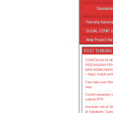
Dipasarkan
Permata Karisma
DIJUAL CEPAT 
New Project Kar
POST TERBARU
CONTOH AKTA N
PERJANJIAN PE
DAN KEWAJIBAN 
/ TAKE OVER KP
Cara take over Re
step
Contoh perjanjian 
subsidi BTN
Investasi vila di 
di Sukabumi, Cianj