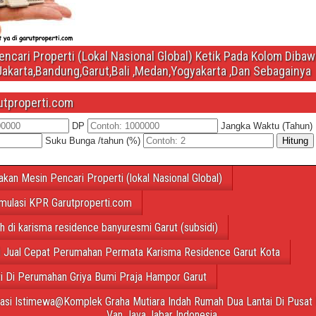
ncari Properti (Lokal Nasional Global) Ketik Pada Kolom Diba
Jakarta,Bandung,Garut,Bali ,Medan,Yogyakarta ,Dan Sebagainya
utproperti.com
DP
Jangka Waktu (Tahun)
Suku Bunga /tahun (%)
Hitung
akan Mesin Pencari Properti (lokal Nasional Global)
mulasi KPR Garutproperti.com
ah di karisma residence banyuresmi Garut (subsidi)
 Jual Cepat Perumahan Permata Karisma Residence Garut Kota
ti Di Perumahan Griya Bumi Praja Hampor Garut
tasi Istimewa@Komplek Graha Mutiara Indah Rumah Dua Lantai Di Pusat 
Van Java,Jabar Indonesia