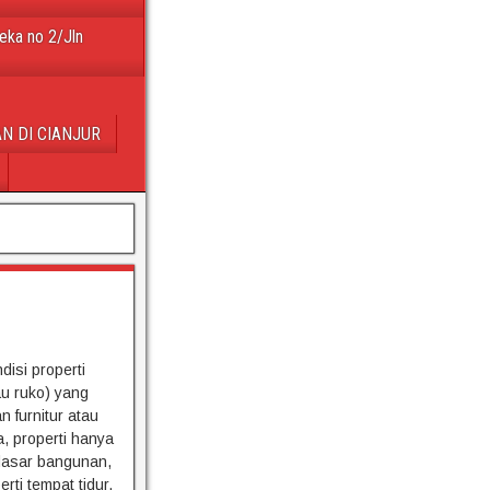
eka no 2/Jln
N DI CIANJUR
disi properti
au ruko) yang
n furnitur atau
a, properti hanya
dasar bangunan,
rti tempat tidur,