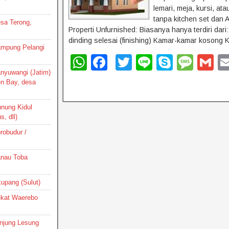
lemari, meja, kursi, a
tanpa kitchen set dan 
esa Terong,
Properti Unfurnished: Biasanya hanya terdiri dari
dinding selesai (finishing) Kamar-kamar kosong 
Kampung Pelangi
W
F
T
Li
S
M
G
Banyuwangi (Jatim)
h
a
wi
n
ky
e
m
en Bay, desa
at
c
tt
e
p
ss
ai
s
e
er
e
a
unung Kidul
, dll)
A
b
g
orobudur /
p
o
e
p
o
Danau Toba
k
ikupang (Sulut)
Dekat Waerebo
Tanjung Lesung