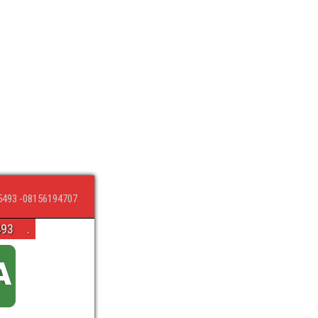
5493 -08156194707
493
.