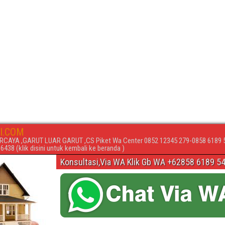
I.COM
RCAYA ,GARUT LUAR GARUT ,CS Piket Wa Center 0852 12345 279-0858 6189 
438 (klik disini untuk kembali ke beranda )
Konsultasi,Via WA Klik Gb WA +62858 6189 5