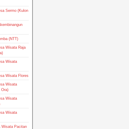
Desa Sermo (Kulon
Pakembinangun
Sumba (NTT)
Desa Wisata Raja
a)
Desa Wisata
Desa Wisata Flores
Desa Wisata
 Ora)
Desa Wisata
h
Desa Wisata
a Wisata Pacitan