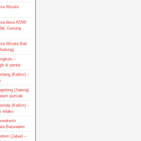
Desa Wisata
Desa-desa ADWI
dal, Gunung
esa Wisata Bali
 Badung)
engkulu –
gh & pantai
ontang (Kaltim) –
h
agelang (Jateng)
 alam puncak
arinda (Kaltim) –
 relaks
urwokerto
ata Baturaden
irebon (Jabar) –