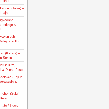
kuliner
ukabumi (Jabar) –
Cimaja
Singkawang
a heritage &
eh
Payakumbuh
alley & kultur
kan (Kaltara) –
au Seribu
ari (Sultra) –
ci & Danau Poso
Manokwari (Papua
nderawasih &
omohon (Sulut) –
ltura
rnate / Tidore