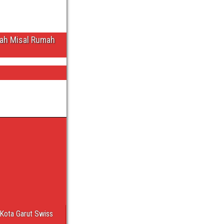
wah Misal Rumah
Kota Garut Swiss