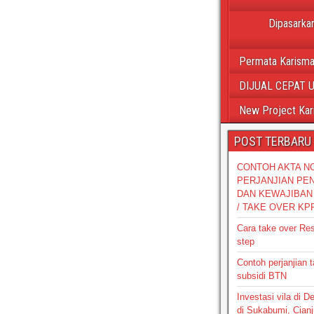
Dipasarkan
Permata Karisma
DIJUAL CEPAT 
New Project Kar
POST TERBARU
CONTOH AKTA N
PERJANJIAN PE
DAN KEWAJIBAN 
/ TAKE OVER KP
Cara take over Re
step
Contoh perjanjian 
subsidi BTN
Investasi vila di 
di Sukabumi, Cianj