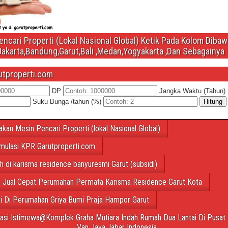
ncari Properti (Lokal Nasional Global) Ketik Pada Kolom Diba
Jakarta,Bandung,Garut,Bali ,Medan,Yogyakarta ,Dan Sebagainya
utproperti.com
DP
Jangka Waktu (Tahun)
Suku Bunga /tahun (%)
Hitung
akan Mesin Pencari Properti (lokal Nasional Global)
mulasi KPR Garutproperti.com
ah di karisma residence banyuresmi Garut (subsidi)
 Jual Cepat Perumahan Permata Karisma Residence Garut Kota
ti Di Perumahan Griya Bumi Praja Hampor Garut
tasi Istimewa@Komplek Graha Mutiara Indah Rumah Dua Lantai Di Pusat 
Van Java,Jabar Indonesia