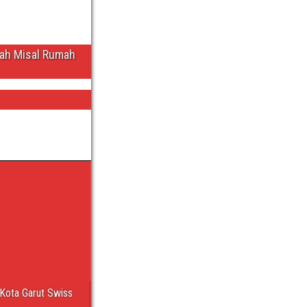
wah Misal Rumah
Kota Garut Swiss