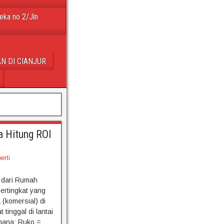
eka no 2/Jln
N DI CIANJUR
a Hitung ROI
erti
 dari Rumah
ertingkat yang
(komersial) di
 tinggal di lantai
rhana: Ruko =