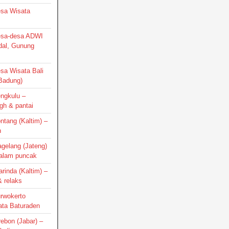
Desa Wisata
Desa-desa ADWI
dal, Gunung
esa Wisata Bali
 Badung)
engkulu –
gh & pantai
ontang (Kaltim) –
h
agelang (Jateng)
 alam puncak
arinda (Kaltim) –
 relaks
urwokerto
ata Baturaden
irebon (Jabar) –