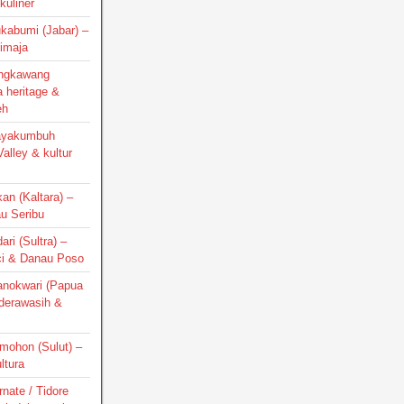
kuliner
ukabumi (Jabar) –
Cimaja
Singkawang
a heritage &
eh
Payakumbuh
alley & kultur
kan (Kaltara) –
au Seribu
ari (Sultra) –
ci & Danau Poso
Manokwari (Papua
nderawasih &
omohon (Sulut) –
ltura
rnate / Tidore