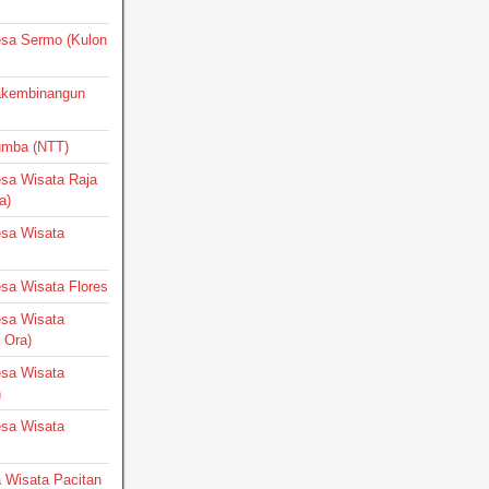
Desa Sermo (Kulon
Pakembinangun
Sumba (NTT)
Desa Wisata Raja
a)
Desa Wisata
Desa Wisata Flores
Desa Wisata
 Ora)
Desa Wisata
h
Desa Wisata
a Wisata Pacitan