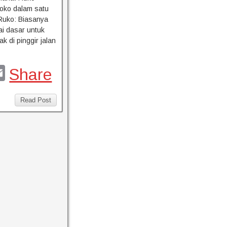
oko dalam satu
 Ruko: Biasanya
ai dasar untuk
ak di pinggir jalan
E
Share
m
l
ail
Read Post