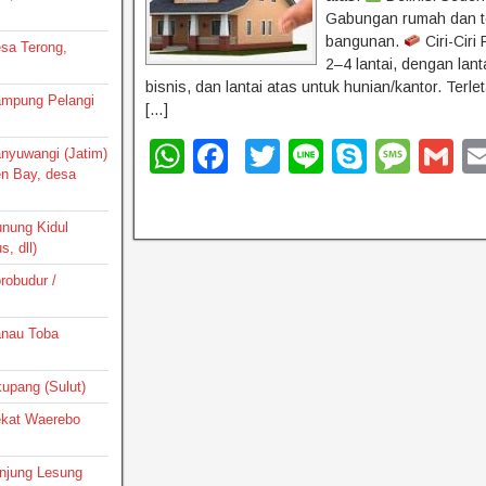
Gabungan rumah dan t
bangunan.
Ciri-Ciri
esa Terong,
2–4 lantai, dengan lant
bisnis, dan lantai atas untuk hunian/kantor. Terlet
Kampung Pelangi
[…]
W
F
T
Li
S
M
G
Banyuwangi (Jatim)
en Bay, desa
h
a
wi
n
ky
e
m
at
c
tt
e
p
ss
ai
unung Kidul
, dll)
s
e
er
e
a
orobudur /
A
b
g
p
o
e
Danau Toba
p
o
ikupang (Sulut)
k
Dekat Waerebo
Tanjung Lesung