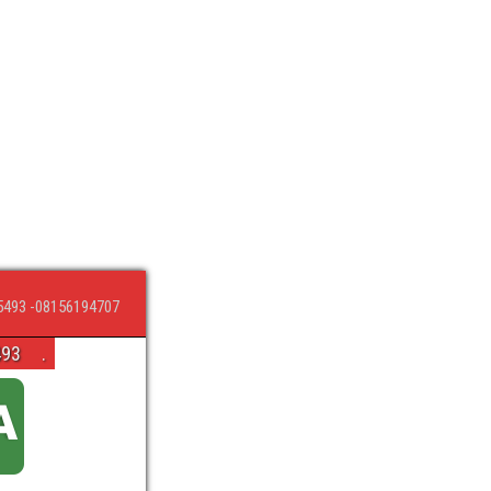
5493 -08156194707
493
.