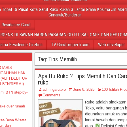
 Tepat Di Pusat Kota Garut Ruko Rukan 3 Lantai Graha Kesima Jln Merd
Cimanuk/Bunderan
 Residence Garut
URGENS DI BAWAH HARGA PASARAN GD FUTSAL CAFE DAN RESTORA
isma Residence Cirebon
TV Garutproperti.com
Web developer
Tag:
Tips Memilih
OTARIS
NGALIHAN HAK
Apa Itu Ruko ? Tips Memilih Dan Car
(ALIH DEBITUR
ruko
R BTN/RESMI)
admingarutpro
June 8, 2025
100 Istilah Prop
smi BTN step-by-
Comments
Ruko adalah singkatan
take over rumah
Toko, yaitu bangunan b
digunakan untuk usaha 
lantai bawah dan tempat
Desa-Desa Wisata
ur, dan
atas.
Definisi Sede