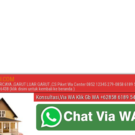
I.COM
RCAYA ,GARUT LUAR GARUT ,CS Piket Wa Center 0852 12345 279-0858 6189 
438 (klik disini untuk kembali ke beranda )
Konsultasi,Via WA Klik Gb WA +62858 6189 5