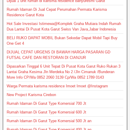
Dijual 1 unit rumah di karisma residence banyuresmi Garut
Rumah Idaman Di Jual Cepat Perumahan Permata Karisma
Residence Garut Kota
Hot Sale Investasi Istimewa@Komplek Graha Mutiara Indah Rumah
Dua Lantai Di Pusat Kota Garut Swiss Van Java,Jabar Indonesia
BELI RUKO DAPAT MOBIL Bukan Sekedar Dapat Mobil Tapi Buy
One Get 4
DIJUAL CEPAT URGENS DI BAWAH HARGA PASARAN GD
FUTSAL CAFE DAN RESTORAN DI CIANJUR
Dipasarkan Tinggal 6 Unit Tepat Di Pusat Kota Garut Ruko Rukan 3
Lantai Graha Kesima Jln Merdeka No 2 /Jln Cimanuk /Bunderan
More Info CP/Wa 0852 2060 3139 Cp/Wa 0852 1789 0143
Warga Permata karisma residence Imoet Imoet @Instagram
New Project Karisma Cirebon
Rumah Idaman Di Garut Type Komersial 700 Jt
Rumah Idaman Di Garut Type Komersial 600 Jt
Rumah Idaman Di Garut Type Komersial 500 Jt an
Rumah Idaman Di Garut Type Komersial 400 Jt an