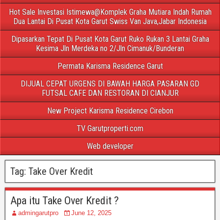
Hot Sale Investasi Istimewa@Komplek Graha Mutiara Indah Rumah
Dua Lantai Di Pusat Kota Garut Swiss Van Java,Jabar Indonesia
Dipasarkan Tepat Di Pusat Kota Garut Ruko Rukan 3 Lantai Graha
Kesima Jln Merdeka no 2/Jln Cimanuk/Bunderan
Permata Karisma Residence Garut
DIJUAL CEPAT URGENS DI BAWAH HARGA PASARAN GD
FUTSAL CAFE DAN RESTORAN DI CIANJUR
New Project Karisma Residence Cirebon
TV Garutproperti.com
Web developer
Tag:
Take Over Kredit
Apa itu Take Over Kredit ?
admingarutpro
June 12, 2025