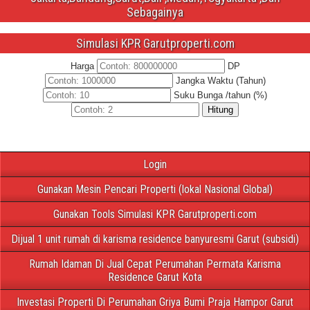
Sebagainya
Simulasi KPR Garutproperti.com
Harga
DP
Jangka Waktu (Tahun)
Suku Bunga /tahun (%)
Hitung
Login
Gunakan Mesin Pencari Properti (lokal Nasional Global)
Gunakan Tools Simulasi KPR Garutproperti.com
Dijual 1 unit rumah di karisma residence banyuresmi Garut (subsidi)
Rumah Idaman Di Jual Cepat Perumahan Permata Karisma
Residence Garut Kota
Investasi Properti Di Perumahan Griya Bumi Praja Hampor Garut