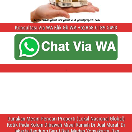
Konsultasi,Via WA Klik Gb WA +62858 6189 5493
.
Gunakan Mesin Pencari Properti (Lokal Nasional Global)
Ketik Pada Kolom Dibawah Misal Rumah Di Jual Murah Di
Jakarta,Bandung,Garut,Bali ,Medan,Yogyakarta ,Dan