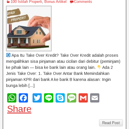
100 Istilah Properti
,
Bonus Artikel
Comments
Apa Itu Take Over Kredit? Take Over Kredit adalah proses
mengalihkan sisa pinjaman atau cicilan dari debitur (peminjam)
ke pihak lain — bisa ke bank lain atau orang lain.
Ada 2
Jenis Take Over: 1. Take Over Antar Bank Memindahkan
pinjaman KPR dari bank A ke bank B karena alasan: Ingin
bunga lebih […]
W
F
T
Li
S
M
G
E
h
a
wi
n
ky
e
m
m
Share
at
c
tt
e
p
ss
ail
ail
s
e
er
e
a
Read Post