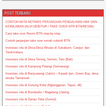
A
b
g
p
o
e
POST TERBARU
p
o
CONTOH AKTA NOTARIS PERJANJIAN PENGALIHAN HAK DAN
k
KEWAJIBAN (ALIH DEBITUR / TAKE OVER KPR BTN/RESMI)
Cara take over Resmi BTN step-by-step
Contoh perjanjian take over rumah subsidi BTN
Investasi vila di Desa-Desa Wisata di Sukabumi, Cianjur, dan
Tasikmalaya
Investasi vila di Desa Terong, Semen, Taro (Bali)
Investasi vila di Kampung Pelangi (Semarang)
Investasi vila di Banyuwangi (Jatim) – Kawah Ijen, Green Bay, desa
wisata Tamansari
Investasi vila di Gunung Kidul (Nglanggeran, Tepus, dll)
Investasi vila di Borobudur / Magelang (Jateng
Investasi vila di Danau Toba (Sumut)