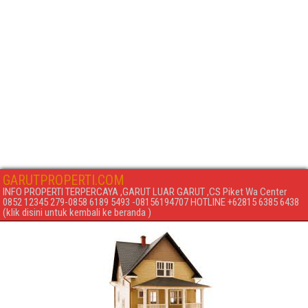
GARUTPROPERTI.COM
INFO PROPERTI TERPERCAYA ,GARUT LUAR GARUT ,CS Piket Wa Center
0852 12345 279-0858 6189 5493 -08156194707 HOTLINE +62815 6385 6438
(klik disini untuk kembali ke beranda )