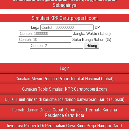
Sebagainya
Simulasi KPR Garutproperti.com
Harga
DP
Jangka Waktu (Tahun)
Suku Bunga /tahun (%)
Hitung
Login
Gunakan Mesin Pencari Properti (lokal Nasional Global)
Gunakan Tools Simulasi KPR Garutproperti.com
Dijual 1 unit rumah di karisma residence banyuresmi Garut (subsidi)
Rumah Idaman Di Jual Cepat Perumahan Permata Karisma
Residence Garut Kota
Investasi Properti Di Perumahan Griya Bumi Praja Hampor Garut