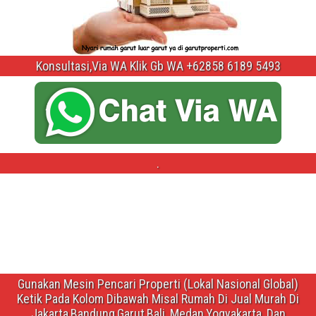
Konsultasi,Via WA Klik Gb WA +62858 6189 5493
.
Gunakan Mesin Pencari Properti (Lokal Nasional Global)
Ketik Pada Kolom Dibawah Misal Rumah Di Jual Murah Di
Jakarta,Bandung,Garut,Bali ,Medan,Yogyakarta ,Dan