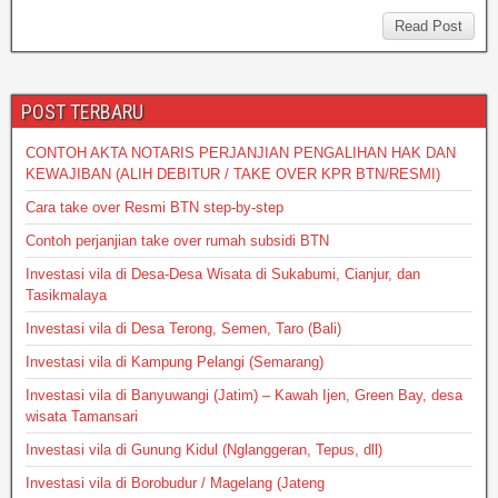
at
c
tt
e
p
ss
ail
ail
s
e
er
e
a
Read Post
A
b
g
p
o
e
POST TERBARU
p
o
CONTOH AKTA NOTARIS PERJANJIAN PENGALIHAN HAK DAN
k
KEWAJIBAN (ALIH DEBITUR / TAKE OVER KPR BTN/RESMI)
Cara take over Resmi BTN step-by-step
Contoh perjanjian take over rumah subsidi BTN
Investasi vila di Desa-Desa Wisata di Sukabumi, Cianjur, dan
Tasikmalaya
Investasi vila di Desa Terong, Semen, Taro (Bali)
Investasi vila di Kampung Pelangi (Semarang)
Investasi vila di Banyuwangi (Jatim) – Kawah Ijen, Green Bay, desa
wisata Tamansari
Investasi vila di Gunung Kidul (Nglanggeran, Tepus, dll)
Investasi vila di Borobudur / Magelang (Jateng