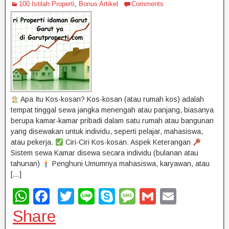
k
100 Istilah Properti
,
Bonus Artikel
Comments
Apa Itu Kos-kosan? Kos-kosan (atau rumah kos) adalah
tempat tinggal sewa jangka menengah atau panjang, biasanya
berupa kamar-kamar pribadi dalam satu rumah atau bangunan
yang disewakan untuk individu, seperti pelajar, mahasiswa,
atau pekerja.
Ciri-Ciri Kos-kosan: Aspek Keterangan
Sistem sewa Kamar disewa secara individu (bulanan atau
tahunan)
Penghuni Umumnya mahasiswa, karyawan, atau
[…]
W
F
T
Li
S
M
G
E
h
a
wi
n
ky
e
m
m
Share