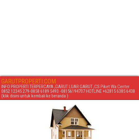
GARUTPROPERTI.COM
INFO PROPERTI TERPERCAYA ,GARUT LUAR GARUT ,CS Piket Wa Center
0852 12345 279-0858 6189 5493 -08156194707 HOTLINE +62815 6385 6438
(klik disini untuk kembali ke beranda )