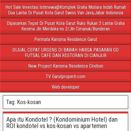
Hot Sale Investasi Istimewa@Komplek Graha Mutiara Indah Rumah
Dua Lantai Di Pusat Kota Garut Swiss Van Java,Jabar Indonesia
Dipasarkan Tepat Di Pusat Kota Garut Ruko Rukan 3 Lantai Graha
Kesima Jln Merdeka no 2/Jln Cimanuk/Bunderan
Permata Karisma Residence Garut
DIJUAL CEPAT URGENS DI BAWAH HARGA PASARAN GD
FUTSAL CAFE DAN RESTORAN DI CIANJUR
New Project Karisma Residence Cirebon
TV Garutproperti.com
Web developer
Tag:
Kos-kosan
Apa itu Kondotel ? (Kondominium Hotel) dan
ROI kondotel vs kos-kosan vs apartemen