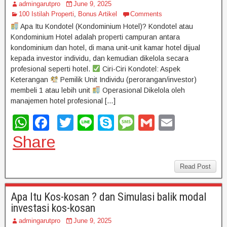
admingarutpro
June 9, 2025
100 Istilah Properti
,
Bonus Artikel
Comments
Apa Itu Kondotel (Kondominium Hotel)? Kondotel atau
Kondominium Hotel adalah properti campuran antara
kondominium dan hotel, di mana unit-unit kamar hotel dijual
kepada investor individu, dan kemudian dikelola secara
profesional seperti hotel.
Ciri-Ciri Kondotel: Aspek
Keterangan
Pemilik Unit Individu (perorangan/investor)
membeli 1 atau lebih unit
Operasional Dikelola oleh
manajemen hotel profesional […]
W
F
T
Li
S
M
G
E
h
a
wi
n
ky
e
m
m
Share
at
c
tt
e
p
ss
ail
ail
s
e
er
e
a
Read Post
A
b
g
Apa Itu Kos-kosan ? dan Simulasi balik modal
p
o
e
investasi kos-kosan
p
o
admingarutpro
June 9, 2025