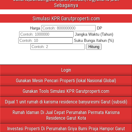
Sebagainya
Simulasi KPR Garutproperti.com
Harga
DP
Jangka Waktu (Tahun)
Suku Bunga /tahun (%)
Hitung
Login
Gunakan Mesin Pencari Properti (lokal Nasional Global)
Gunakan Tools Simulasi KPR Garutproperti.com
Dijual 1 unit rumah di karisma residence banyuresmi Garut (subsidi)
Rumah Idaman Di Jual Cepat Perumahan Permata Karisma
Residence Garut Kota
Investasi Properti Di Perumahan Griya Bumi Praja Hampor Garut