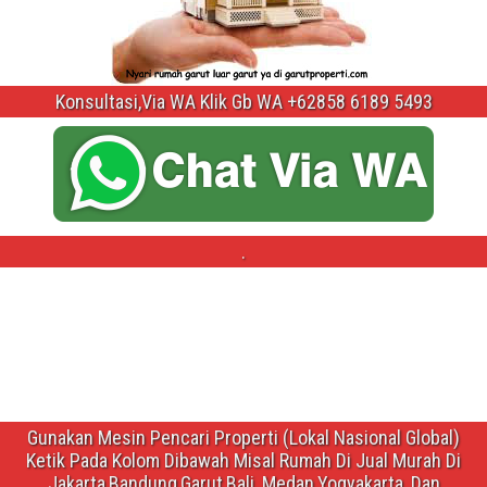
Konsultasi,Via WA Klik Gb WA +62858 6189 5493
.
Gunakan Mesin Pencari Properti (Lokal Nasional Global)
Ketik Pada Kolom Dibawah Misal Rumah Di Jual Murah Di
Jakarta,Bandung,Garut,Bali ,Medan,Yogyakarta ,Dan