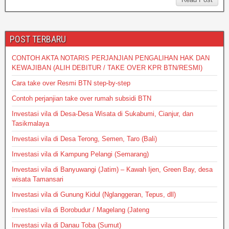
s
e
er
e
a
A
b
g
p
o
e
POST TERBARU
p
o
CONTOH AKTA NOTARIS PERJANJIAN PENGALIHAN HAK DAN
k
KEWAJIBAN (ALIH DEBITUR / TAKE OVER KPR BTN/RESMI)
Cara take over Resmi BTN step-by-step
Contoh perjanjian take over rumah subsidi BTN
Investasi vila di Desa-Desa Wisata di Sukabumi, Cianjur, dan
Tasikmalaya
Investasi vila di Desa Terong, Semen, Taro (Bali)
Investasi vila di Kampung Pelangi (Semarang)
Investasi vila di Banyuwangi (Jatim) – Kawah Ijen, Green Bay, desa
wisata Tamansari
Investasi vila di Gunung Kidul (Nglanggeran, Tepus, dll)
Investasi vila di Borobudur / Magelang (Jateng
Investasi vila di Danau Toba (Sumut)