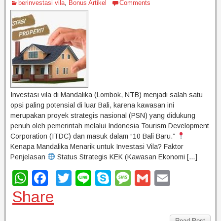
berinvestasi vila
,
Bonus Artikel
Comments
Investasi vila di Mandalika (Lombok, NTB) menjadi salah satu
opsi paling potensial di luar Bali, karena kawasan ini
merupakan proyek strategis nasional (PSN) yang didukung
penuh oleh pemerintah melalui Indonesia Tourism Development
Corporation (ITDC) dan masuk dalam “10 Bali Baru.”
Kenapa Mandalika Menarik untuk Investasi Vila? Faktor
Penjelasan
Status Strategis KEK (Kawasan Ekonomi […]
W
F
T
Li
S
M
G
E
h
a
wi
n
ky
e
m
m
Share
at
c
tt
e
p
ss
ail
ail
Read Post