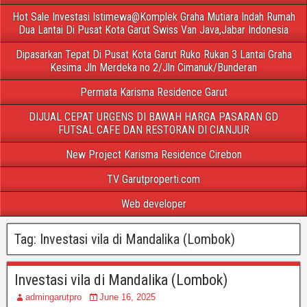
Hot Sale Investasi Istimewa@Komplek Graha Mutiara Indah Rumah
Dua Lantai Di Pusat Kota Garut Swiss Van Java,Jabar Indonesia
Dipasarkan Tepat Di Pusat Kota Garut Ruko Rukan 3 Lantai Graha
Kesima Jln Merdeka no 2/Jln Cimanuk/Bunderan
Permata Karisma Residence Garut
DIJUAL CEPAT URGENS DI BAWAH HARGA PASARAN GD
FUTSAL CAFE DAN RESTORAN DI CIANJUR
New Project Karisma Residence Cirebon
TV Garutproperti.com
Web developer
Tag:
Investasi vila di Mandalika (Lombok)
Investasi vila di Mandalika (Lombok)
admingarutpro
June 16, 2025