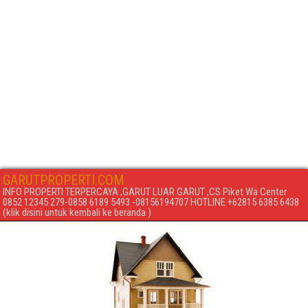
GARUTPROPERTI.COM
INFO PROPERTI TERPERCAYA ,GARUT LUAR GARUT ,CS Piket Wa Center
0852 12345 279-0858 6189 5493 -08156194707 HOTLINE +62815 6385 6438
(klik disini untuk kembali ke beranda )