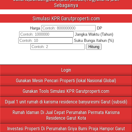
Sebagainya
Simulasi KPR Garutproperti.com
Harga
DP
Jangka Waktu (Tahun)
Suku Bunga /tahun (%)
Hitung
Login
Gunakan Mesin Pencari Properti (lokal Nasional Global)
Gunakan Tools Simulasi KPR Garutproperti.com
Dijual 1 unit rumah di karisma residence banyuresmi Garut (subsidi)
Rumah Idaman Di Jual Cepat Perumahan Permata Karisma
Residence Garut Kota
Investasi Properti Di Perumahan Griya Bumi Praja Hampor Garut