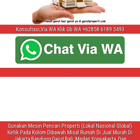
Konsultasi,Via WA Klik Gb WA +62858 6189 5493
.
Gunakan Mesin Pencari Properti (Lokal Nasional Global)
Ketik Pada Kolom Dibawah Misal Rumah Di Jual Murah Di
Jakarta,Bandung,Garut,Bali ,Medan,Yogyakarta ,Dan