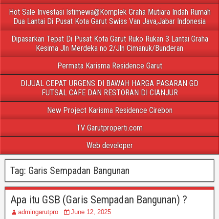
Hot Sale Investasi Istimewa@Komplek Graha Mutiara Indah Rumah
Dua Lantai Di Pusat Kota Garut Swiss Van Java,Jabar Indonesia
Dipasarkan Tepat Di Pusat Kota Garut Ruko Rukan 3 Lantai Graha
Kesima Jln Merdeka no 2/Jln Cimanuk/Bunderan
Permata Karisma Residence Garut
DIJUAL CEPAT URGENS DI BAWAH HARGA PASARAN GD
FUTSAL CAFE DAN RESTORAN DI CIANJUR
New Project Karisma Residence Cirebon
TV Garutproperti.com
Web developer
Tag:
Garis Sempadan Bangunan
Apa itu GSB (Garis Sempadan Bangunan) ?
admingarutpro
June 12, 2025