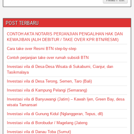
s
e
er
e
a
A
b
g
p
o
e
POST TERBARU
p
o
CONTOH AKTA NOTARIS PERJANJIAN PENGALIHAN HAK DAN
k
KEWAJIBAN (ALIH DEBITUR / TAKE OVER KPR BTN/RESMI)
Cara take over Resmi BTN step-by-step
Contoh perjanjian take over rumah subsidi BTN
Investasi vila di Desa-Desa Wisata di Sukabumi, Cianjur, dan
Tasikmalaya
Investasi vila di Desa Terong, Semen, Taro (Bali)
Investasi vila di Kampung Pelangi (Semarang)
Investasi vila di Banyuwangi (Jatim) – Kawah Ijen, Green Bay, desa
wisata Tamansari
Investasi vila di Gunung Kidul (Nglanggeran, Tepus, dll)
Investasi vila di Borobudur / Magelang (Jateng
Investasi vila di Danau Toba (Sumut)