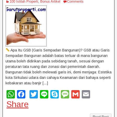
100 Istilah Properti
,
Bonus Artikel
Comments
Apa Itu GSB (Garis Sempadan Bangunan)? GSB atau Garis
Sempadan Bangunan adalah batas terluar di mana bangunan
utama boleh didirikan pada sebidang tanah, sesuai dengan
peraturan tata ruang dan zonasi dari pemerintah daerah.
Bangunan tidak boleh melewati garis ini, demi menjaga: Estetika
kota Sirkulasi udara dan cahaya Keamanan dari bahaya seperti
kebakaran atau banjir […]
W
F
T
Li
S
M
G
E
h
a
wi
n
ky
e
m
m
Share
at
c
tt
e
p
ss
ail
ail
Read Post