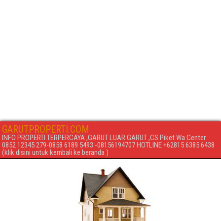
GARUTPROPERTI.COM
INFO PROPERTI TERPERCAYA ,GARUT LUAR GARUT ,CS Piket Wa Center
0852 12345 279-0858 6189 5493 -08156194707 HOTLINE +62815 6385 6438
(klik disini untuk kembali ke beranda )