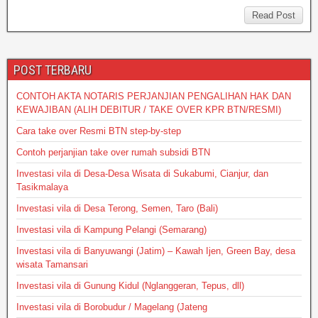
s
e
er
e
a
Read Post
A
b
g
p
o
e
POST TERBARU
p
o
CONTOH AKTA NOTARIS PERJANJIAN PENGALIHAN HAK DAN
k
KEWAJIBAN (ALIH DEBITUR / TAKE OVER KPR BTN/RESMI)
Cara take over Resmi BTN step-by-step
Contoh perjanjian take over rumah subsidi BTN
Investasi vila di Desa-Desa Wisata di Sukabumi, Cianjur, dan
Tasikmalaya
Investasi vila di Desa Terong, Semen, Taro (Bali)
Investasi vila di Kampung Pelangi (Semarang)
Investasi vila di Banyuwangi (Jatim) – Kawah Ijen, Green Bay, desa
wisata Tamansari
Investasi vila di Gunung Kidul (Nglanggeran, Tepus, dll)
Investasi vila di Borobudur / Magelang (Jateng