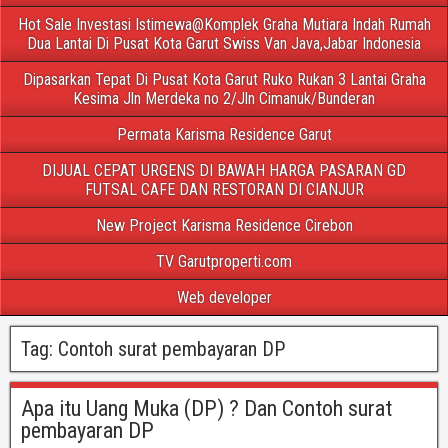
Hot Sale Investasi Istimewa@Komplek Graha Mutiara Indah Rumah
Dua Lantai Di Pusat Kota Garut Swiss Van Java,Jabar Indonesia
Dipasarkan Tepat Di Pusat Kota Garut Ruko Rukan 3 Lantai Graha
Kesima Jln Merdeka no 2/Jln Cimanuk/Bunderan
Permata Karisma Residence Garut
DIJUAL CEPAT URGENS DI BAWAH HARGA PASARAN GD
FUTSAL CAFE DAN RESTORAN DI CIANJUR
New Project Karisma Residence Cirebon
TV Garutproperti.com
Web developer
Tag:
Contoh surat pembayaran DP
Apa itu Uang Muka (DP) ? Dan Contoh surat
pembayaran DP