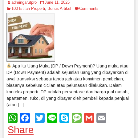
admingarutpro
June 11, 2025
100 Istilah Properti
,
Bonus Artikel
Comments
Apa Itu Uang Muka (DP / Down Payment)? Uang muka atau
DP (Down Payment) adalah sejumlah uang yang dibayarkan di
awal transaksi sebagai tanda jadi atau komitmen pembelian,
biasanya sebelum cicilan atau pelunasan dilakukan. Dalam
konteks properti, DP adalah persentase dari harga jual rumah,
apartemen, ruko, dll yang dibayar oleh pembeli kepada penjual
(atau […]
W
F
T
Li
S
M
G
E
h
a
wi
n
ky
e
m
m
Share
at
c
tt
e
p
ss
ail
ail