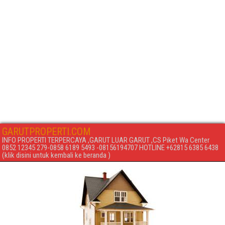
GARUTPROPERTI.COM
INFO PROPERTI TERPERCAYA ,GARUT LUAR GARUT ,CS Piket Wa Center
0852 12345 279-0858 6189 5493 -08156194707 HOTLINE +62815 6385 6438
(klik disini untuk kembali ke beranda )