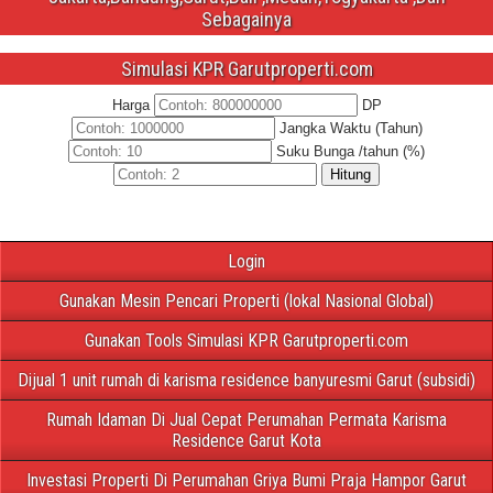
Sebagainya
Simulasi KPR Garutproperti.com
Harga
DP
Jangka Waktu (Tahun)
Suku Bunga /tahun (%)
Hitung
Login
Gunakan Mesin Pencari Properti (lokal Nasional Global)
Gunakan Tools Simulasi KPR Garutproperti.com
Dijual 1 unit rumah di karisma residence banyuresmi Garut (subsidi)
Rumah Idaman Di Jual Cepat Perumahan Permata Karisma
Residence Garut Kota
Investasi Properti Di Perumahan Griya Bumi Praja Hampor Garut