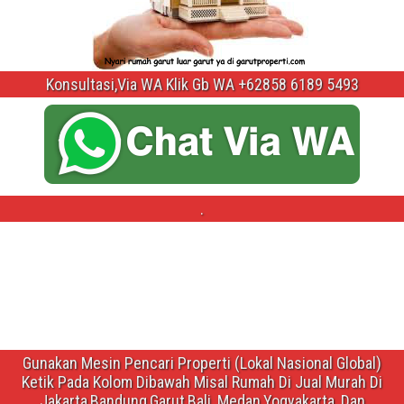
Konsultasi,Via WA Klik Gb WA +62858 6189 5493
.
Gunakan Mesin Pencari Properti (Lokal Nasional Global)
Ketik Pada Kolom Dibawah Misal Rumah Di Jual Murah Di
Jakarta,Bandung,Garut,Bali ,Medan,Yogyakarta ,Dan