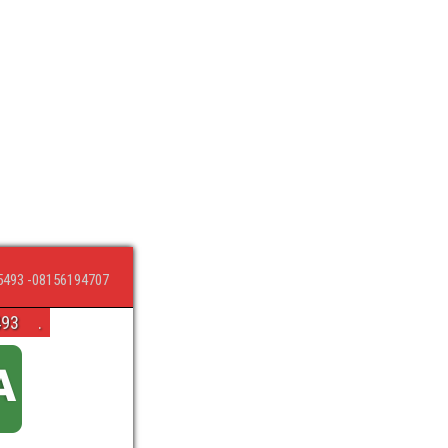
5493 -08156194707
493
.