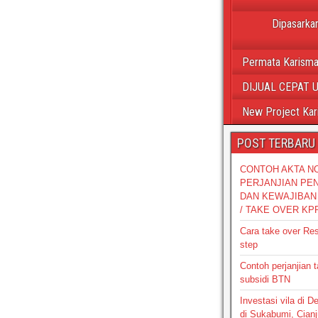
Dipasarkan
Permata Karisma
DIJUAL CEPAT 
New Project Kar
POST TERBARU
CONTOH AKTA N
PERJANJIAN PE
DAN KEWAJIBAN 
/ TAKE OVER KP
Cara take over Re
step
Contoh perjanjian 
subsidi BTN
Investasi vila di 
di Sukabumi, Cianj