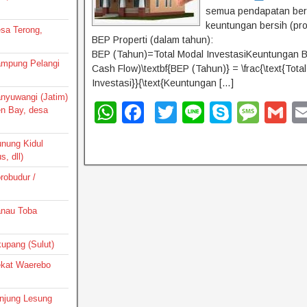
semua pendapatan ber
keuntungan bersih (prof
esa Terong,
BEP Properti (dalam tahun):
BEP (Tahun)=Total Modal InvestasiKeuntungan B
Kampung Pelangi
Cash Flow)\textbf{BEP (Tahun)} = \frac{\text{Tota
Investasi}}{\text{Keuntungan […]
Banyuwangi (Jatim)
W
F
T
Li
S
M
G
en Bay, desa
h
a
wi
n
ky
e
m
unung Kidul
at
c
tt
e
p
ss
ai
, dll)
s
e
er
e
a
orobudur /
A
b
g
Danau Toba
p
o
e
p
o
ikupang (Sulut)
k
Dekat Waerebo
Tanjung Lesung