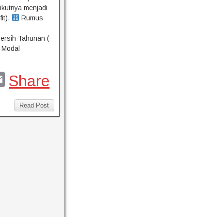
ikutnya menjadi
it).
Rumus
ersih Tahunan (
l Modal
E
Share
m
l
ail
Read Post