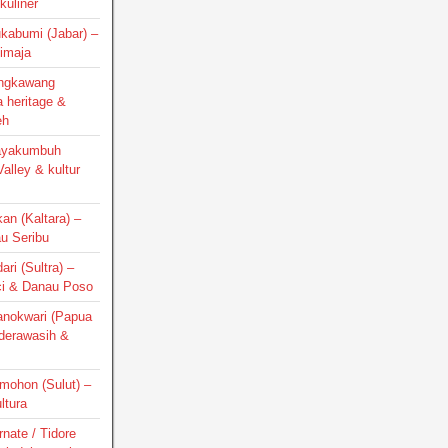
kuliner
ukabumi (Jabar) –
Cimaja
Singkawang
a heritage &
eh
Payakumbuh
alley & kultur
kan (Kaltara) –
au Seribu
ari (Sultra) –
ci & Danau Poso
Manokwari (Papua
nderawasih &
omohon (Sulut) –
ltura
rnate / Tidore