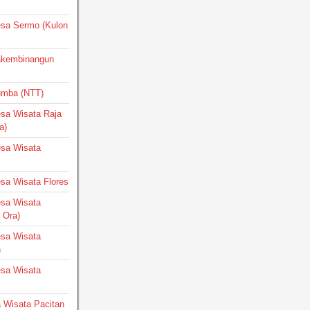
Desa Sermo (Kulon
Pakembinangun
Sumba (NTT)
Desa Wisata Raja
a)
Desa Wisata
Desa Wisata Flores
Desa Wisata
 Ora)
Desa Wisata
h
Desa Wisata
a Wisata Pacitan