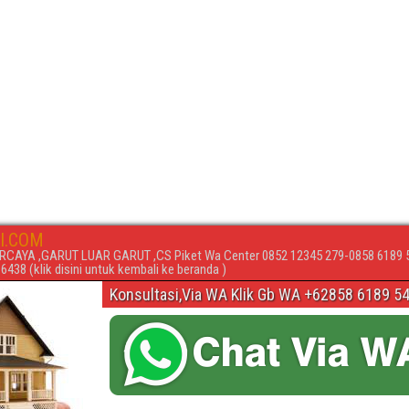
I.COM
RCAYA ,GARUT LUAR GARUT ,CS Piket Wa Center 0852 12345 279-0858 6189 
438 (klik disini untuk kembali ke beranda )
Konsultasi,Via WA Klik Gb WA +62858 6189 5