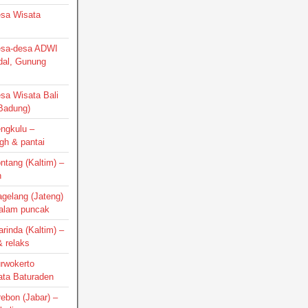
Desa Wisata
Desa-desa ADWI
dal, Gunung
esa Wisata Bali
 Badung)
engkulu –
gh & pantai
ontang (Kaltim) –
h
agelang (Jateng)
 alam puncak
arinda (Kaltim) –
 relaks
urwokerto
ata Baturaden
irebon (Jabar) –