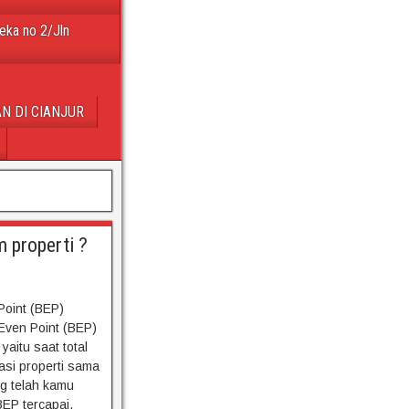
eka no 2/Jln
N DI CIANJUR
m properti ?
Point (BEP)
Even Point (BEP)
 yaitu saat total
asi properti sama
ng telah kamu
EP tercapai,