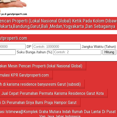
ncari Properti (Lokal Nasional Global) Ketik Pada Kolom Diba
Jakarta,Bandung,Garut,Bali ,Medan,Yogyakarta ,Dan Sebagainya
utproperti.com
DP
Jangka Waktu (Tahun)
Suku Bunga /tahun (%)
Hitung
akan Mesin Pencari Properti (lokal Nasional Global)
mulasi KPR Garutproperti.com
ah di karisma residence banyuresmi Garut (subsidi)
 Jual Cepat Perumahan Permata Karisma Residence Garut Kota
ti Di Perumahan Griya Bumi Praja Hampor Garut
tasi Istimewa@Komplek Graha Mutiara Indah Rumah Dua Lantai Di Pusat 
Van Java,Jabar Indonesia