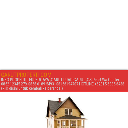
GARUTPROPERTI.COM
INFO PROPERTI TERPERCAYA ,GARUT LUAR GARUT ,CS Piket Wa Center
0852 12345 279-0858 6189 5493 -08156194707 HOTLINE +62815 6385 6438
(klik disini untuk kembali ke beranda )