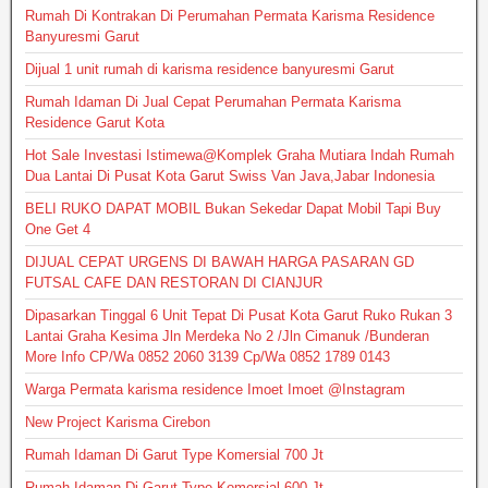
Rumah Di Kontrakan Di Perumahan Permata Karisma Residence
Banyuresmi Garut
Dijual 1 unit rumah di karisma residence banyuresmi Garut
Rumah Idaman Di Jual Cepat Perumahan Permata Karisma
Residence Garut Kota
Hot Sale Investasi Istimewa@Komplek Graha Mutiara Indah Rumah
Dua Lantai Di Pusat Kota Garut Swiss Van Java,Jabar Indonesia
BELI RUKO DAPAT MOBIL Bukan Sekedar Dapat Mobil Tapi Buy
One Get 4
DIJUAL CEPAT URGENS DI BAWAH HARGA PASARAN GD
FUTSAL CAFE DAN RESTORAN DI CIANJUR
Dipasarkan Tinggal 6 Unit Tepat Di Pusat Kota Garut Ruko Rukan 3
Lantai Graha Kesima Jln Merdeka No 2 /Jln Cimanuk /Bunderan
More Info CP/Wa 0852 2060 3139 Cp/Wa 0852 1789 0143
Warga Permata karisma residence Imoet Imoet @Instagram
New Project Karisma Cirebon
Rumah Idaman Di Garut Type Komersial 700 Jt
Rumah Idaman Di Garut Type Komersial 600 Jt