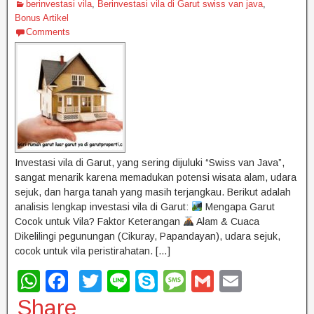
berinvestasi vila
,
Berinvestasi vila di Garut swiss van java
,
Bonus Artikel
Comments
Investasi vila di Garut, yang sering dijuluki “Swiss van Java”,
sangat menarik karena memadukan potensi wisata alam, udara
sejuk, dan harga tanah yang masih terjangkau. Berikut adalah
analisis lengkap investasi vila di Garut:
Mengapa Garut
Cocok untuk Vila? Faktor Keterangan
Alam & Cuaca
Dikelilingi pegunungan (Cikuray, Papandayan), udara sejuk,
cocok untuk vila peristirahatan. […]
W
F
T
Li
S
M
G
E
h
a
wi
n
ky
e
m
m
Share