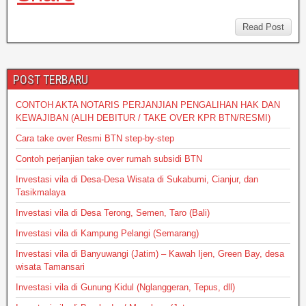
at
c
tt
e
p
ss
ail
ail
s
e
er
e
a
Read Post
A
b
g
p
o
e
POST TERBARU
p
o
CONTOH AKTA NOTARIS PERJANJIAN PENGALIHAN HAK DAN
k
KEWAJIBAN (ALIH DEBITUR / TAKE OVER KPR BTN/RESMI)
Cara take over Resmi BTN step-by-step
Contoh perjanjian take over rumah subsidi BTN
Investasi vila di Desa-Desa Wisata di Sukabumi, Cianjur, dan
Tasikmalaya
Investasi vila di Desa Terong, Semen, Taro (Bali)
Investasi vila di Kampung Pelangi (Semarang)
Investasi vila di Banyuwangi (Jatim) – Kawah Ijen, Green Bay, desa
wisata Tamansari
Investasi vila di Gunung Kidul (Nglanggeran, Tepus, dll)