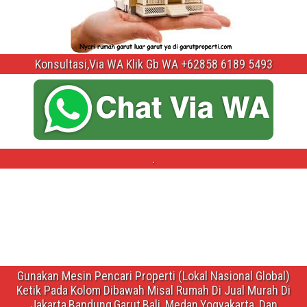
Konsultasi,Via WA Klik Gb WA +62858 6189 5493
.
Gunakan Mesin Pencari Properti (Lokal Nasional Global)
Ketik Pada Kolom Dibawah Misal Rumah Di Jual Murah Di
Jakarta,Bandung,Garut,Bali ,Medan,Yogyakarta ,Dan