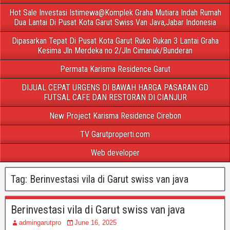
Hot Sale Investasi Istimewa@Komplek Graha Mutiara Indah Rumah
Dua Lantai Di Pusat Kota Garut Swiss Van Java,Jabar Indonesia
Dipasarkan Tepat Di Pusat Kota Garut Ruko Rukan 3 Lantai Graha
Kesima Jln Merdeka no 2/Jln Cimanuk/Bunderan
Permata Karisma Residence Garut
DIJUAL CEPAT URGENS DI BAWAH HARGA PASARAN GD
FUTSAL CAFE DAN RESTORAN DI CIANJUR
New Project Karisma Residence Cirebon
TV Garutproperti.com
Web developer
Tag:
Berinvestasi vila di Garut swiss van java
Berinvestasi vila di Garut swiss van java
admingarutpro
June 16, 2025