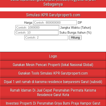
Sebagainya
Simulasi KPR Garutproperti.com
Harga
DP
Jangka Waktu (Tahun)
Suku Bunga /tahun (%)
Hitung
Login
Gunakan Mesin Pencari Properti (lokal Nasional Global)
Gunakan Tools Simulasi KPR Garutproperti.com
Dijual 1 unit rumah di karisma residence banyuresmi Garut (subsidi)
Rumah Idaman Di Jual Cepat Perumahan Permata Karisma
Residence Garut Kota
Investasi Properti Di Perumahan Griya Bumi Praja Hampor Garut