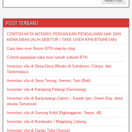
s
e
er
e
a
Read Post
A
b
g
p
o
e
POST TERBARU
p
o
CONTOH AKTA NOTARIS PERJANJIAN PENGALIHAN HAK DAN
k
KEWAJIBAN (ALIH DEBITUR / TAKE OVER KPR BTN/RESMI)
Cara take over Resmi BTN step-by-step
Contoh perjanjian take over rumah subsidi BTN
Investasi vila di Desa-Desa Wisata di Sukabumi, Cianjur, dan
Tasikmalaya
Investasi vila di Desa Terong, Semen, Taro (Bali)
Investasi vila di Kampung Pelangi (Semarang)
Investasi vila di Banyuwangi (Jatim) – Kawah Ijen, Green Bay, desa
wisata Tamansari
Investasi vila di Gunung Kidul (Nglanggeran, Tepus, dll)
Investasi vila di Borobudur / Magelang (Jateng
Investasi vila di Danau Toba (Sumut)