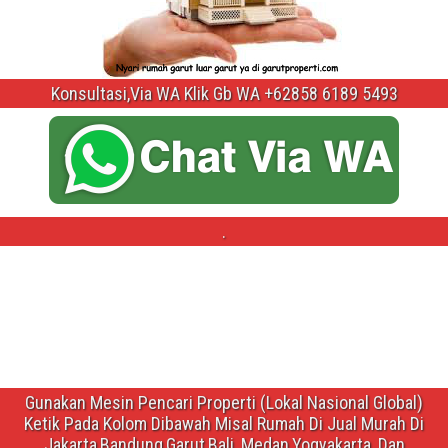
Konsultasi,Via WA Klik Gb WA +62858 6189 5493
.
Gunakan Mesin Pencari Properti (Lokal Nasional Global)
Ketik Pada Kolom Dibawah Misal Rumah Di Jual Murah Di
Jakarta,Bandung,Garut,Bali ,Medan,Yogyakarta ,Dan