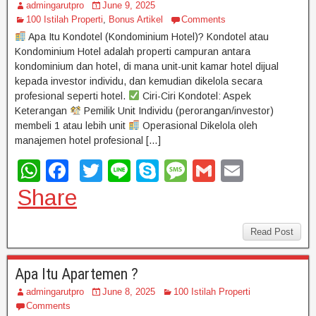
admingarutpro
June 9, 2025
100 Istilah Properti
,
Bonus Artikel
Comments
Apa Itu Kondotel (Kondominium Hotel)? Kondotel atau
Kondominium Hotel adalah properti campuran antara
kondominium dan hotel, di mana unit-unit kamar hotel dijual
kepada investor individu, dan kemudian dikelola secara
profesional seperti hotel.
Ciri-Ciri Kondotel: Aspek
Keterangan
Pemilik Unit Individu (perorangan/investor)
membeli 1 atau lebih unit
Operasional Dikelola oleh
manajemen hotel profesional […]
W
F
T
Li
S
M
G
E
h
a
wi
n
ky
e
m
m
Share
at
c
tt
e
p
ss
ail
ail
s
e
er
e
a
Read Post
A
b
g
Apa Itu Apartemen ?
p
o
e
admingarutpro
June 8, 2025
100 Istilah Properti
p
o
Comments