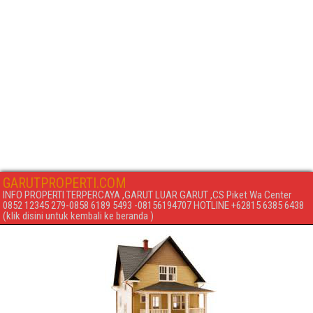
GARUTPROPERTI.COM
INFO PROPERTI TERPERCAYA ,GARUT LUAR GARUT ,CS Piket Wa Center
0852 12345 279-0858 6189 5493 -08156194707 HOTLINE +62815 6385 6438
(klik disini untuk kembali ke beranda )