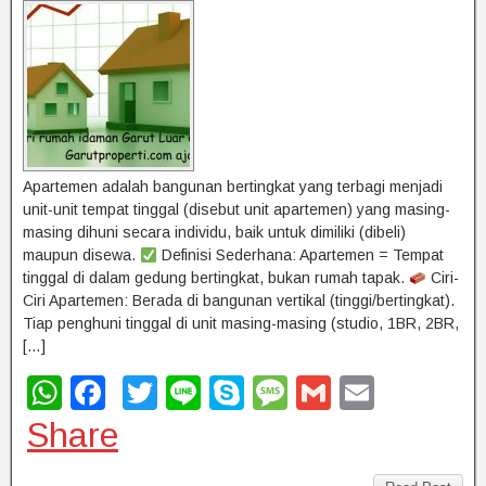
k
Apartemen adalah bangunan bertingkat yang terbagi menjadi
unit-unit tempat tinggal (disebut unit apartemen) yang masing-
masing dihuni secara individu, baik untuk dimiliki (dibeli)
maupun disewa.
Definisi Sederhana: Apartemen = Tempat
tinggal di dalam gedung bertingkat, bukan rumah tapak.
Ciri-
Ciri Apartemen: Berada di bangunan vertikal (tinggi/bertingkat).
Tiap penghuni tinggal di unit masing-masing (studio, 1BR, 2BR,
[…]
W
F
T
Li
S
M
G
E
h
a
wi
n
ky
e
m
m
Share
at
c
tt
e
p
ss
ail
ail