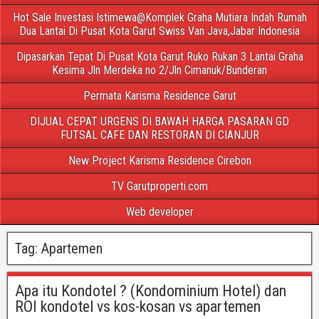
Hot Sale Investasi Istimewa@Komplek Graha Mutiara Indah Rumah
Dua Lantai Di Pusat Kota Garut Swiss Van Java,Jabar Indonesia
Dipasarkan Tepat Di Pusat Kota Garut Ruko Rukan 3 Lantai Graha
Kesima Jln Merdeka no 2/Jln Cimanuk/Bunderan
Permata Karisma Residence Garut
DIJUAL CEPAT URGENS DI BAWAH HARGA PASARAN GD
FUTSAL CAFE DAN RESTORAN DI CIANJUR
New Project Karisma Residence Cirebon
TV Garutproperti.com
Web developer
Tag:
Apartemen
Apa itu Kondotel ? (Kondominium Hotel) dan
ROI kondotel vs kos-kosan vs apartemen