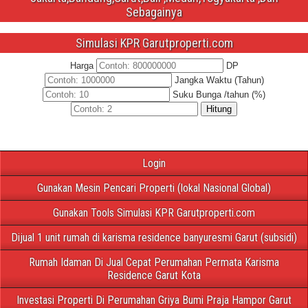
Sebagainya
Simulasi KPR Garutproperti.com
Harga
DP
Jangka Waktu (Tahun)
Suku Bunga /tahun (%)
Hitung
Login
Gunakan Mesin Pencari Properti (lokal Nasional Global)
Gunakan Tools Simulasi KPR Garutproperti.com
Dijual 1 unit rumah di karisma residence banyuresmi Garut (subsidi)
Rumah Idaman Di Jual Cepat Perumahan Permata Karisma
Residence Garut Kota
Investasi Properti Di Perumahan Griya Bumi Praja Hampor Garut